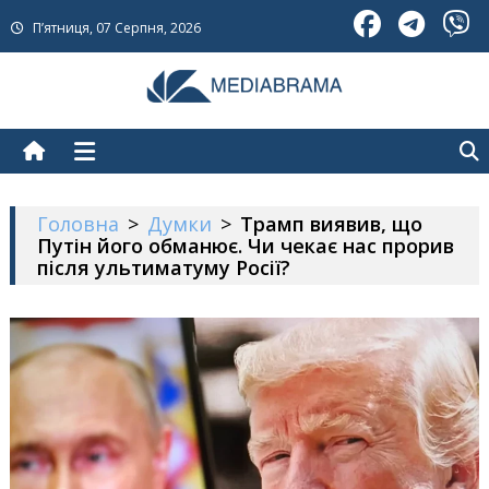
Skip
П’ятниця, 07 Серпня, 2026
to
content
МедіаБрама
Новини про Україну
Головна
>
Думки
>
Трамп виявив, що
Путін його обманює. Чи чекає нас прорив
після ультиматуму Росії?