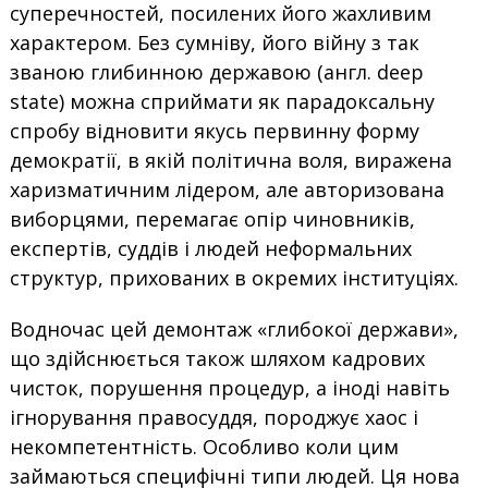
суперечностей, посилених його жахливим
характером. Без сумніву, його війну з так
званою глибинною державою (англ. deep
state) можна сприймати як парадоксальну
спробу відновити якусь первинну форму
демократії, в якій політична воля, виражена
харизматичним лідером, але авторизована
виборцями, перемагає опір чиновників,
експертів, суддів і людей неформальних
структур, прихованих в окремих інституціях.
Водночас цей демонтаж «глибокої держави»,
що здійснюється також шляхом кадрових
чисток, порушення процедур, а іноді навіть
ігнорування правосуддя, породжує хаос і
некомпетентність. Особливо коли цим
займаються специфічні типи людей. Ця нова