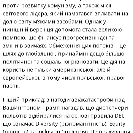
проти розвитку комунізму, а також місії
світового лідера, який намагався впливати на
долю світу м’якими засобами. Однак у
нинішній версії ця допомога стала великою
помпою, що фінансує прогресивні ідеї та
зміни в звичаях. Обмеження цих потоків – це
шлях до глобальної, принаймні дещо більшої
політичної та соціальної рівноваги. Це дія на
користь не тільки американської, але й
європейської, в тому числі польської, правої
партії.
Інший приклад: з нагоди авіакатастрофи над
Вашингтоном Трамп нагадав, що диспетчери
польотів відбиралися на основі правила DEI,
що означає Diversity (різноманітність), Equity
(рівність) та Inclusion (інклюзія). Це врахування