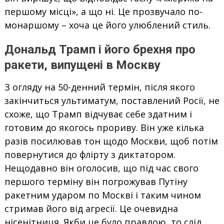
першому місці», а що ні. Це прозвучало по-
монаршому – хоча це його улюблений стиль.
Дональд Трамп і його брехня про
ракети, випущені в Москву
З огляду на 50-денний термін, після якого
закінчиться ультиматум, поставлений Росії, не
схоже, що Трамп відчуває себе здатним і
готовим до якогось прориву. Він уже кілька
разів посилював тон щодо Москви, щоб потім
повернутися до флірту з диктатором.
Нещодавно він оголосив, що під час свого
першого терміну він погрожував Путіну
ракетним ударом по Москві і таким чином
стримав його від агресії. Це очевидна
нісенітниця. Якби це було правдою, то слід