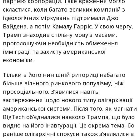
партією корпорацій. Таке враження могло
скластися, коли багато великих компаній з
ідеологічних міркувань підтримали Джо
Байдена, а потім Камалу Гарріс. У свою чергу,
Трамп знаходив спільну мову з масами,
проголошуючи необхідність обмеження
імміграції та захисту американської
економіки.
Тільки в його нинішній риториці набагато
більше вільного ринкового популізму, ніж
просоціального. З’явилися навіть
застереження щодо нового типу олігархізації
американської системи. Після того, як магнати
BigTech об’єдналися навколо Трампа, що було
видно на його інавгурації. Це окрема тема, бо
раніше олігархічні спокуси також з’являлися в