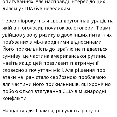
опитуваннях. Але насправді інтерес до цих
дилем у США був невеликим.
Через півроку після своєї другої інавгурації, на
якій він оголосив початок золотої ери, Трамп
увійшов у зону ризику в двох інших питаннях,
пов’язаних з міжнародними відносинами.
Його прихильність до Ізраїлю не піддається
сумніву, це частина американської рутини,
навіть якщо цей президент підтримує її
словесно з почуттям місії. Але рішення про
атаки на Іран стало серйозною проблемою
для частини його прихильників, які хронічно
побоюються втягування США в міжнародні
конфлікти.
На щастя для Трампа, рішучість Ірану та