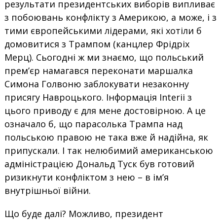
результати президентських виборів випливає
з побоювань конфлікту з Америкою, а може, і з
тими європейськими лідерами, які хотіли б
домовитися з Трампом (канцлер Фрідріх
Мерц). Сьогодні ж ми знаємо, що польський
прем’єр намагався переконати маршалка
Симона Голвоню заблокувати незаконну
присягу Навроцького. Інформація Interii з
цього приводу є для мене достовірною. А це
означало б, що парасолька Трампа над
польською правою не така вже й надійна, як
припускали. І так нелюбимий американською
адміністрацією Дональд Туск був готовий
ризикнути конфліктом з нею – в ім’я
внутрішньої війни.
Що буде далі? Можливо, президент