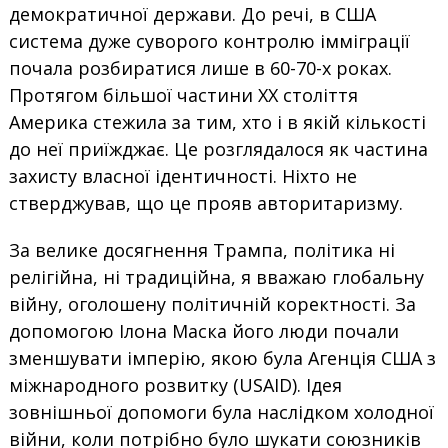
демократичної держави. До речі, в США
система дуже суворого контролю імміграції
почала розбиратися лише в 60-70-х роках.
Протягом більшої частини XX століття
Америка стежила за тим, хто і в якій кількості
до неї приїжджає. Це розглядалося як частина
захисту власної ідентичності. Ніхто не
стверджував, що це прояв авторитаризму.
За велике досягнення Трампа, політика ні
релігійна, ні традиційна, я вважаю глобальну
війну, оголошену політичній коректності. За
допомогою Ілона Маска його люди почали
зменшувати імперію, якою була Агенція США з
міжнародного розвитку (USAID). Ідея
зовнішньої допомоги була наслідком холодної
війни, коли потрібно було шукати союзників