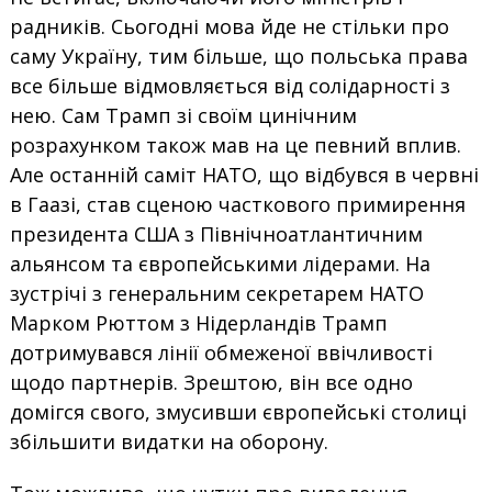
радників. Сьогодні мова йде не стільки про
саму Україну, тим більше, що польська права
все більше відмовляється від солідарності з
нею. Сам Трамп зі своїм цинічним
розрахунком також мав на це певний вплив.
Але останній саміт НАТО, що відбувся в червні
в Гаазі, став сценою часткового примирення
президента США з Північноатлантичним
альянсом та європейськими лідерами. На
зустрічі з генеральним секретарем НАТО
Марком Рюттом з Нідерландів Трамп
дотримувався лінії обмеженої ввічливості
щодо партнерів. Зрештою, він все одно
домігся свого, змусивши європейські столиці
збільшити видатки на оборону.