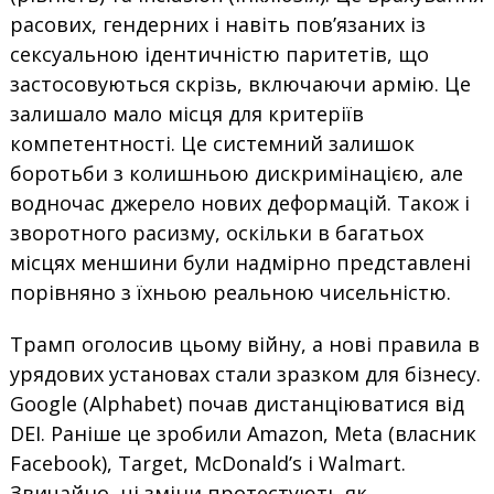
расових, гендерних і навіть пов’язаних із
сексуальною ідентичністю паритетів, що
застосовуються скрізь, включаючи армію. Це
залишало мало місця для критеріїв
компетентності. Це системний залишок
боротьби з колишньою дискримінацією, але
водночас джерело нових деформацій. Також і
зворотного расизму, оскільки в багатьох
місцях меншини були надмірно представлені
порівняно з їхньою реальною чисельністю.
Трамп оголосив цьому війну, а нові правила в
урядових установах стали зразком для бізнесу.
Google (Alphabet) почав дистанціюватися від
DEI. Раніше це зробили Amazon, Meta (власник
Facebook), Target, McDonald’s і Walmart.
Звичайно, ці зміни протестують як