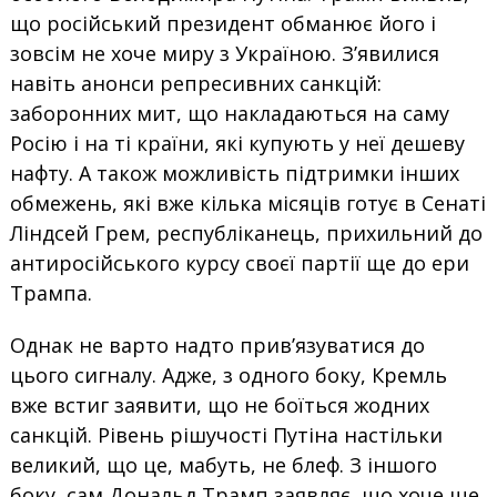
що російський президент обманює його і
зовсім не хоче миру з Україною. З’явилися
навіть анонси репресивних санкцій:
заборонних мит, що накладаються на саму
Росію і на ті країни, які купують у неї дешеву
нафту. А також можливість підтримки інших
обмежень, які вже кілька місяців готує в Сенаті
Ліндсей Грем, республіканець, прихильний до
антиросійського курсу своєї партії ще до ери
Трампа.
Однак не варто надто прив’язуватися до
цього сигналу. Адже, з одного боку, Кремль
вже встиг заявити, що не боїться жодних
санкцій. Рівень рішучості Путіна настільки
великий, що це, мабуть, не блеф. З іншого
боку, сам Дональд Трамп заявляє, що хоче ще