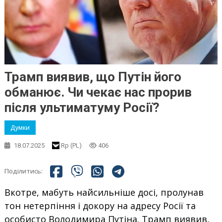
Трамп виявив, що Путін його
обманює. Чи чекає нас прорив
після ультиматуму Росії?
Думки
18.07.2025
Rp (PL)
406
Поділитись:
Вкотре, мабуть найсильніше досі, пролунав
тон нетерпіння і докору на адресу Росії та
особисто Володимира Путіна. Трамп виявив,