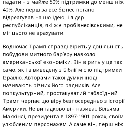
падати – з майже 50% підтримки до менш ніж
40%. Але перш за все бізнес погано
відреагував на цю ідею, і лідер
республіканців, які ж є пробізнесівськими, не
міг цього не врахувати.
Водночас Трамп справді вірить у доцільність
побудови митного бар’єру навколо
американської економіки. Він вірить у це так
само, як і в виведену з Біблії місію підтримки
Ізраїлю. Авторами такої думки іноді
називають різних його радників. Але
попкультурний, простакуватий таблоїдний
Трамп черпає цю віру безпосередньо з історії
Америки. Не випадково він називає Вільяма
Маккінлі, президента в 1897-1901 роках, своїм
улюбленим персонажем. А саме він, перш ніж