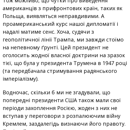
Тож можливо, що чутки про виведення
американців з прифронтових країн, таких як
Польща, виявляться неправдивими. А
проамериканський курс нашої дипломатії і
надалі матиме сенс. Хоча, судячи з
геополітичної лінії Трампа, ми завжди стоїмо
на непевному ґрунті. Цей президент не
оголосить жодної власної доктрини на зразок
тієї, що була у президента Трумена в 1947 році
(та передбачала стримування радянського
імперіалізму).
Водночас, скільки б ми не згадували, що
попередні президенти США також мали свої
періоди захоплення Росією, жоден з них не
вступав у переговори з розпалюючим війну
Кремлем, заздалегідь визнаючи його правоту.