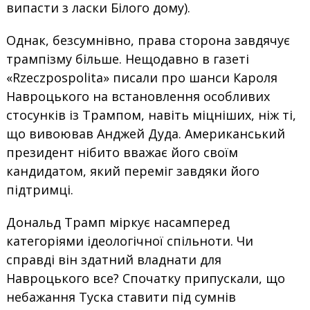
випасти з ласки Білого дому).
Однак, безсумнівно, права сторона завдячує
трампізму більше. Нещодавно в газеті
«Rzeczpospolita» писали про шанси Кароля
Навроцького на встановлення особливих
стосунків із Трампом, навіть міцніших, ніж ті,
що вивоював Анджей Дуда. Американський
президент нібито вважає його своїм
кандидатом, який переміг завдяки його
підтримці.
Дональд Трамп міркує насамперед
категоріями ідеологічної спільноти. Чи
справді він здатний владнати для
Навроцького все? Спочатку припускали, що
небажання Туска ставити під сумнів