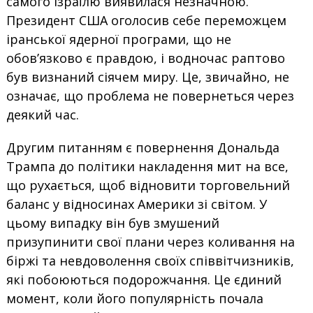
самого Ізраїлю виявилася незначною.
Президент США оголосив себе переможцем
іранської ядерної програми, що не
обов’язково є правдою, і водночас раптово
був визнаний сіячем миру. Це, звичайно, не
означає, що проблема не повернеться через
деякий час.
Другим питанням є повернення Дональда
Трампа до політики накладення мит на все,
що рухається, щоб відновити торговельний
баланс у відносинах Америки зі світом. У
цьому випадку він був змушений
призупинити свої плани через коливання на
біржі та невдоволення своїх співвітчизників,
які побоюються подорожчання. Це єдиний
момент, коли його популярність почала