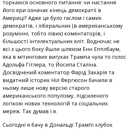
торкаюся основного питання: чи настання
його ери означає кінець демократії в
Америці? Адже це було гаслом і самих
демократів, і ліберальних (в американському
розумінні, тобто лівих) коментаторів, і
більшості інтелектуальних еліт. Водночас не
всі з цього боку йшли шляхом Енн Епплбаум,
яка в мітингових вигуках Трампа чула то голос
Адольфа Гітлера, то Йосипа Сталіна.
Досвідчений коментатор Фарід Закарія та
видатний історик Ніл Фергюсон бачили в
ньому лише нову версію старого
американського популізму, підсиленого
логікою нових технологій та соціальних
мереж. Так думав і я.
Сьогодні я бачу в Дональді Трампі клубок