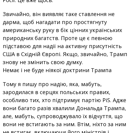
Росії. Це вже щось.
Звичайно, він виявляє таке ставлення не
дарма, щоб нагадати про простягнуту
американську руку в бік цінних українських
природних багатств. Проте це є певною
підставою для надії на активну присутність
США в Східній Європі. Якщо, звичайно, Трамп
знову не змінить свою думку.
Немає і не буде ніякої доктрини Трампа
Тому я пишу про надію, яка, мабуть,
зародилася в серцях польських правих,
особливо тих, хто підтримує партію PiS. Адже
вони багато разів хвалили Дональда Трампа,
але, мабуть, супроводжувало їх відчуття, що
вони не встигають за ним. Втім, ніхто за ним
не встигає, включаючи його міністрів і