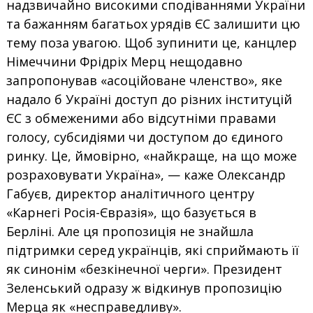
надзвичайно високими сподіваннями України
та бажанням багатьох урядів ЄС залишити цю
тему поза увагою. Щоб зупинити це, канцлер
Німеччини Фрідріх Мерц нещодавно
запропонував «асоційоване членство», яке
надало б Україні доступ до різних інституцій
ЄС з обмеженими або відсутніми правами
голосу, субсидіями чи доступом до єдиного
ринку. Це, ймовірно, «найкраще, на що може
розраховувати Україна», — каже Олександр
Габуєв, директор аналітичного центру
«Карнегі Росія-Євразія», що базується в
Берліні. Але ця пропозиція не знайшла
підтримки серед українців, які сприймають її
як синонім «безкінечної черги». Президент
Зеленський одразу ж відкинув пропозицію
Мерца як «несправедливу».