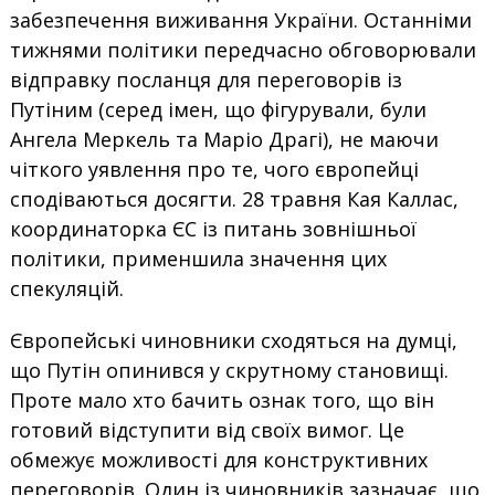
забезпечення виживання України. Останніми
тижнями політики передчасно обговорювали
відправку посланця для переговорів із
Путіним (серед імен, що фігурували, були
Ангела Меркель та Маріо Драгі), не маючи
чіткого уявлення про те, чого європейці
сподіваються досягти. 28 травня Кая Каллас,
координаторка ЄС із питань зовнішньої
політики, применшила значення цих
спекуляцій.
Європейські чиновники сходяться на думці,
що Путін опинився у скрутному становищі.
Проте мало хто бачить ознак того, що він
готовий відступити від своїх вимог. Це
обмежує можливості для конструктивних
переговорів. Один із чиновників зазначає, що