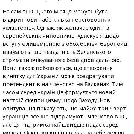
На саміті ЄС цього місяця можуть бути
відкриті один або кілька переговорних
«кластерів». Однак, як зазначає один із
європейських чиновників, «дискусія щодо
вступу є лицемірною з обох боків». Європейці
вважають, що нездатність Зеленського
стримати очікування є безвідповідальною.
Вони також побоюються, що створення
винятку для України може роздратувати
претендентів на членство на Балканах. Тим
часом серед українців формується новий
настрій скептицизму щодо Заходу. Нові
опитування показують, що майже три чверті
українців все ще підтримують членство в ЄС,
але ця підтримка найшвидше падає серед
молоді. Оскільки країна взяла на себе дедалі