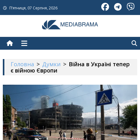
Skip
П’ятниця, 07 Серпня, 2026
to
content
МедіаБрама
Новини про Україну
Головна
>
Думки
>
Війна в Україні тепер
є війною Європи