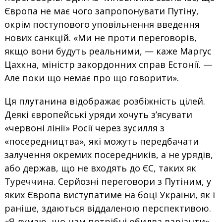
Європа не має чого запропонувати Путіну,
окрім поступового уповільнення введення
нових санкцій. «Ми не проти переговорів,
якщо вони будуть реальними, — каже Маргус
Цахкна, міністр закордонних справ Естонії. —
Але поки що немає про що говорити».
Ця плутанина відображає розбіжність цілей.
Деякі європейські уряди хочуть з’ясувати
«червоні лінії» Росії через зусилля з
«посередництва», які можуть передбачати
залучення окремих посередників, а не урядів,
або держав, що не входять до ЄС, таких як
Туреччина. Серйозні переговори з Путіним, у
яких Європа виступатиме на боці України, як і
раніше, здаються віддаленою перспективою.
«Я думаю, що нам потрібні обидва варіанти»,