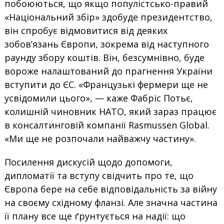
побоюються, що якщо популістсько-правий
«Національний збір» здобуде президентство,
він спробує відмовитися від деяких
зобов’язань Європи, зокрема від наступного
раунду збору коштів. Він, безсумнівно, буде
вороже налаштований до прагнення України
вступити до ЄС. «Французькі фермери ще не
усвідомили цього», — каже Фабріс Потьє,
колишній чиновник НАТО, який зараз працює
в консалтинговій компанії Rasmussen Global.
«Ми ще не розпочали найважчу частину».
Посилення дискусій щодо допомоги,
дипломатії та вступу свідчить про те, що
Європа бере на себе відповідальність за війну
на своєму східному фланзі. Але значна частина
її плану все ще ґрунтується на надії: що