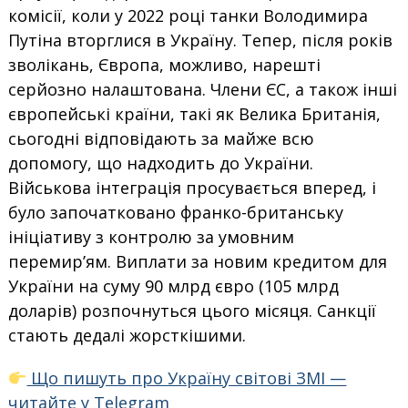
комісії, коли у 2022 році танки Володимира
Путіна вторглися в Україну. Тепер, після років
зволікань, Європа, можливо, нарешті
серйозно налаштована. Члени ЄС, а також інші
європейські країни, такі як Велика Британія,
сьогодні відповідають за майже всю
допомогу, що надходить до України.
Військова інтеграція просувається вперед, і
було започатковано франко-британську
ініціативу з контролю за умовним
перемир’ям. Виплати за новим кредитом для
України на суму 90 млрд євро (105 млрд
доларів) розпочнуться цього місяця. Санкції
стають дедалі жорсткішими.
Що пишуть про Україну світові ЗМІ —
читайте у Telegram