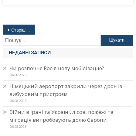
Навігація
Старіші записи
за
Пошук:
записами
НЕДАВНІ ЗАПИСИ
Чи розпочне Росія нову мобілізацію?
06.08.2026
Німецький аеропорт закрили через дрон із
вибуховим пристроєм
06.08.2026
Війни в Ірані та Україні, лісові пожежі та
міграція випробовують долю Європи
06.08.2026