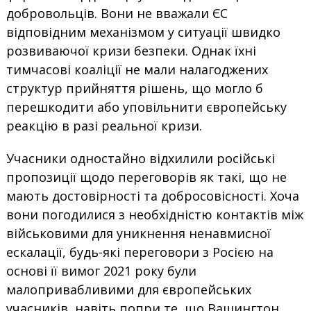
добровольців. Вони не вважали ЄС
відповідним механізмом у ситуації швидко
розвиваючої кризи безпеки. Однак їхні
тимчасові коаліції не мали налагоджених
структур прийняття рішень, що могло б
перешкодити або уповільнити європейську
реакцію в разі реальної кризи.
Учасники одностайно відхилили російські
пропозиції щодо переговорів як такі, що не
мають достовірності та добросовісності. Хоча
вони погодилися з необхідністю контактів між
військовими для уникнення ненавмисної
ескалації, будь-які переговори з Росією на
основі її вимог 2021 року були
малопривабливими для європейських
учасників, навіть попри те, що Вашингтон