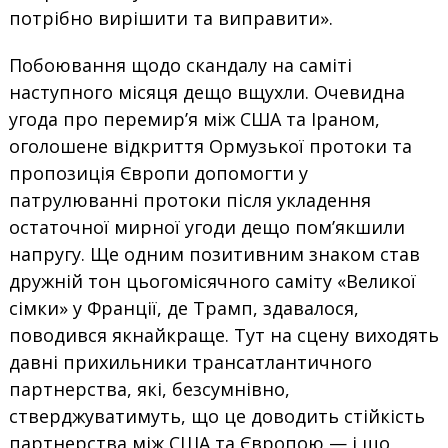
потрібно ⁠вирішити та виправити».
Побоювання щодо скандалу на саміті
наступного місяця дещо вщухли. Очевидна
угода про перемир’я між США та Іраном,
оголошене відкриття Ормузької протоки та
пропозиція Європи допомогти у
патрулюванні протоки після укладення
остаточної мирної угоди дещо пом’якшили
напругу. Ще одним позитивним знаком став
дружній тон цьогомісячного саміту «Великої
сімки» у Франції, де Трамп, здавалося,
поводився якнайкраще. Тут на сцену виходять
давні прихильники трансатлантичного
партнерства, які, безсумнівно,
стверджуватимуть, що це доводить стійкість
партнерства між США та Європою — і що