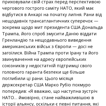
приховували свій страх перед перспективою
чергового гострого саміту НАТО, який має
відбутися в Анкарі на початку липня. Рани від
нещодавніх трансатлантичних суперечок —
зокрема щодо мит президента США Дональда
Трампа, його спроб змусити Данію віддати
Гренландію та нещодавнього виведення
американських військ з Європи — досі не
загоїлися. Війна Трампа проти Ірану та його
звинувачення на адресу європейських
союзників у недостатній підтримці свого
головного гаранта безпеки ще більше
поглибили ці рани. Цього місяця
держсекретар США Марко Рубіо похмуро
попередив: «Я вважаю, що наступна зустріч
НАТО… ​ймовірно, стане найважливішою в
історії альянсу, оскільки є певні питання, ​які