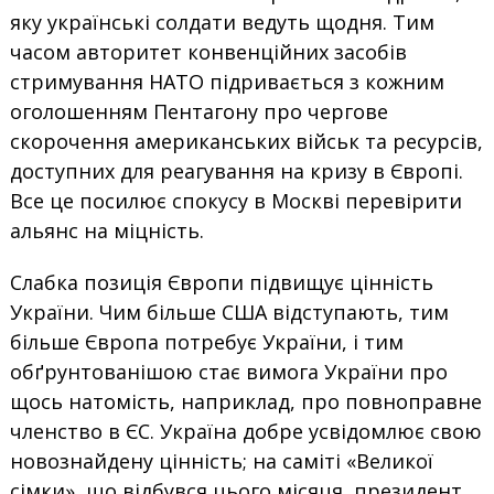
яку українські солдати ведуть щодня. Тим
часом авторитет конвенційних засобів
стримування НАТО підривається з кожним
оголошенням Пентагону про чергове
скорочення американських військ та ресурсів,
доступних для реагування на кризу в Європі.
Все це посилює спокусу в Москві перевірити
альянс на міцність.
Слабка позиція Європи підвищує цінність
України. Чим більше США відступають, тим
більше Європа потребує України, і тим
обґрунтованішою стає вимога України про
щось натомість, наприклад, про повноправне
членство в ЄС. Україна добре усвідомлює свою
новознайдену цінність; на саміті «Великої
сімки», що відбувся цього місяця, президент