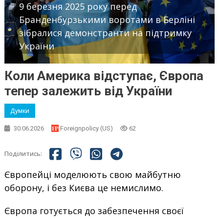
9 березня 2025 року перед
Бранденбурзькими воротами в Берліні
зібралися демонстранти на підтримку
України
Коли Америка відступає, Європа
тепер залежить від України
Думки
30.06.2026
Foreignpolicy (US)
62
Поділитись:
Європейці моделюють свою майбутню
оборону, і без Києва це немислимо.
Європа готується до забезпечення своєї