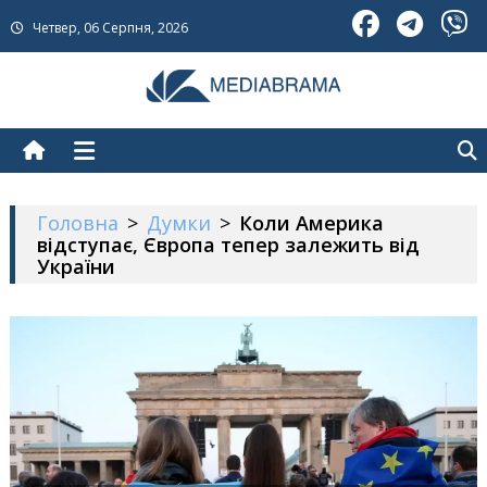
Skip
Четвер, 06 Серпня, 2026
to
content
МедіаБрама
Новини про Україну
Головна
>
Думки
>
Коли Америка
відступає, Європа тепер залежить від
України