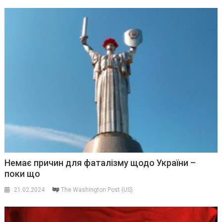
Немає причин для фаталізму щодо України –
поки що
21.02.2024
The Washington Post (US)