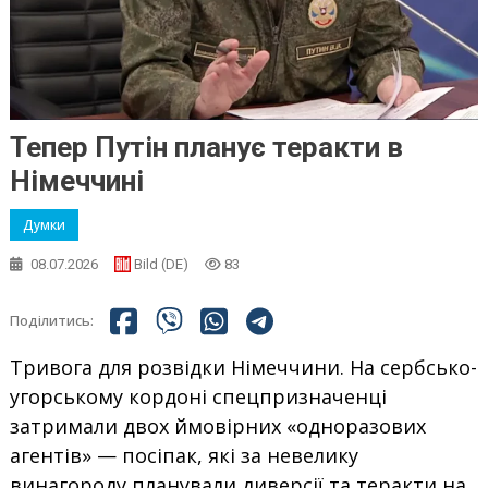
Тепер Путін планує теракти в
Німеччині
Думки
08.07.2026
Bild (DE)
83
Поділитись:
Тривога для розвідки Німеччини. На сербсько-
угорському кордоні спецпризначенці
затримали двох ймовірних «одноразових
агентів» — посіпак, які за невелику
винагороду планували диверсії та теракти на