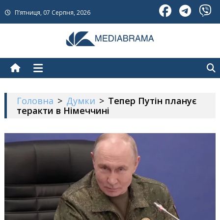
Skip
П’ятниця, 07 Серпня, 2026
to
content
МедіаБрама
Новини про Україну
Головна
>
Думки
>
Тепер Путін планує
теракти в Німеччині