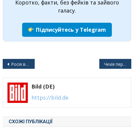
Коротко, факти, без фейків та зайвого
галасу.
Підписуйтесь у Telegram
Навігація
Росія використовує «тіньовий флот» для вивчення систем протидії безпілотникам НАТО
Чехія перенаправить кошти на закупівлю зброї для України
записів
Bild (DE)
https://bild.de
СХОЖІ ПУБЛІКАЦІЇ