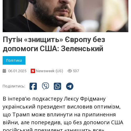
Путін «знищить» Європу без
допомоги США: Зеленський
Політика
06.01.2025
Newsweek (US)
537
Поділитись:
В інтерв’ю подкастеру Лексу Фрідману
український президент висловив оптимізм,
що Трамп може вплинути на припинення
війни, але попередив, що без допомоги США
російський президент «знищить все».