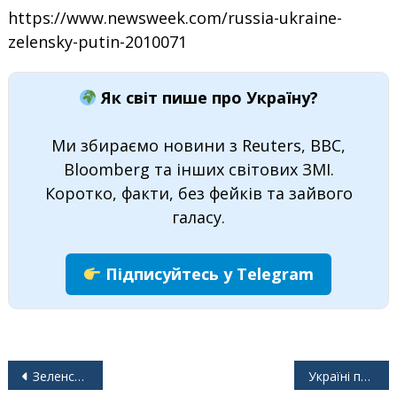
https://www.newsweek.com/russia-ukraine-
zelensky-putin-2010071
Як світ пише про Україну?
Ми збираємо новини з Reuters, BBC,
Bloomberg та інших світових ЗМІ.
Коротко, факти, без фейків та зайвого
галасу.
Підписуйтесь у Telegram
Навігація
Зеленський заявив, що гарантії безпеки Києва спрацюють, тільки якщо їх нададуть США
Україні потрібна «реалістична» позиція щодо територіальних питань, – Макрон