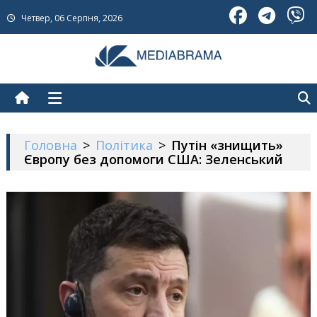
Skip
Четвер, 06 Серпня, 2026
to
content
МедіаБрама
Новини про Україну
Головна
>
Політика
>
Путін «знищить»
Європу без допомоги США: Зеленський