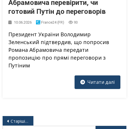
Абрамовича перевірити, чи
готовий Путін до переговорів
10.06.2026
France24 (FR)
93
Президент України Володимир
Зеленський підтвердив, що попросив
Романа Абрамовича передати
пропозицію про прямі переговори з
Путіним
Читати далі
Навігація
Старіші записи
за