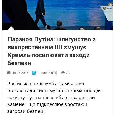
Параноя Путіна: шпигунство з
використанням ШІ змушує
Кремль посилювати заходи
безпеки
16.06.2026
France24 (FR)
79
Російські спецслужби тимчасово
відключили систему спостереження для
захисту Путіна після вбивства аятоли
Хаменеї, що підкреслює зростаючі
загрози безпеці.