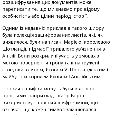
розшифрування цих документів може
переписати те, що ми знаємо про відому
особистість або цілий період історії.
Одним із недавніх прикладів такого шифру
була колекція зашифрованих листів, які, як
виявилося, були написані Марією, королевою
Шотландії, під час її тривалого ув’язнення в
Англії. Вони розкрили її участь у змовах з
метою повернення трону та її напружені
стосунки з сином, Яковом VI Шотландським і
майбутнім королем Яковом I Англійським.
Історичні шифри можуть бути відносно
простими: наприклад, шифр Борга
використовує простий шифр заміни, що
означає, що кожен символ замінювався