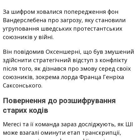
За шифром ховалися попередження фон
Вандерслебена про загрозу, яку становили
угруповання шведських протестантських
союзників у війні.
Він повідомив Оксеншерні, що був змушений
здійснити стратегічний відступ з конфлікту
після того, як дізнався про змову серед своїх
союзників, зокрема лорда Франца Генріха
Саксонського.
Повернення до розшифрування
старих кодів
Мегесі та її команда зараз досліджують, як ШІ
може взагалі оминути етап транскрипції,