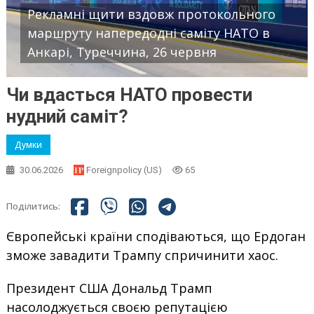
Рекламні щити вздовж протокольного
маршруту напередодні саміту НАТО в
Анкарі, Туреччина, 26 червня
Чи вдасться НАТО провести
нудний саміт?
Думки
30.06.2026
Foreignpolicy (US)
65
Поділитись:
Європейські країни сподіваються, що Ердоган
зможе завадити Трампу спричинити хаос.
Президент США Дональд Трамп
насолоджується своєю репутацією