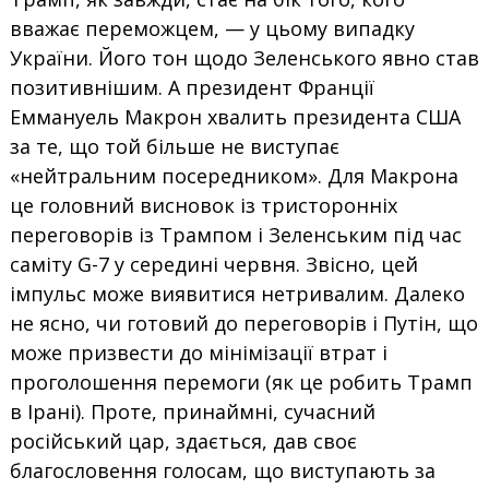
вважає переможцем, — у цьому випадку
України. Його тон щодо Зеленського явно став
позитивнішим. А президент Франції
Еммануель Макрон хвалить президента США
за те, що той більше не виступає
«нейтральним посередником». Для Макрона
це головний висновок із тристоронніх
переговорів із Трампом і Зеленським під час
саміту G-7 у середині червня. Звісно, цей
імпульс може виявитися нетривалим. Далеко
не ясно, чи готовий до переговорів і Путін, що
може призвести до мінімізації втрат і
проголошення перемоги (як це робить Трамп
в Ірані). Проте, принаймні, сучасний
російський цар, здається, дав своє
благословення голосам, що виступають за