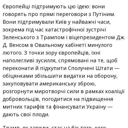
Європейці підтримують цю ідею: вони
говорять про прямі переговори з Путіним.
Вони підтримували Київ у найважчі часи,
зокрема під час катастрофічної зустрічі
Зеленського з Трампом і віцепрезидентом Дж.
Д. Венсом в Овальному кабінеті минулого
лютого. З точки зору європейців, їхні
наполегливі зусилля, спрямовані на те, щоб
переконати й підкупити Сполучені Штати —
обіцянками збільшити видатки на оборону,
закуповувати американську зброю,
розгорнути миротворчі сили в рамках коаліції
добровольців, погодитися на підвищення
митних тарифів та фінансувати Україну —
дають свої плоди.
Трамп, як завжди, стає на бік того, кого