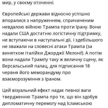
мир, у своєму оточенні.
Європейські держави відносно успішно
впоралися з напруженням, спричиненим
невдалою війною Трампа проти Ірану. Вони
надали США достатню логістичну підтримку,
не вступаючи в наступальні дії, і здебільшого
не зважали на словесні атаки Трампа (за
винятком італійки Джорджії Мелоні!). А потім
вони надали Трампу таку ж величну сцену, як
Версальський палац, для підписання 18
червня його меморандуму про
взаєморозуміння з Іраном.
Цей візуальний ефект надає певної ваги
твердженню Трампа про те, що він здобув
дипломатичну перемогу над Ісламською