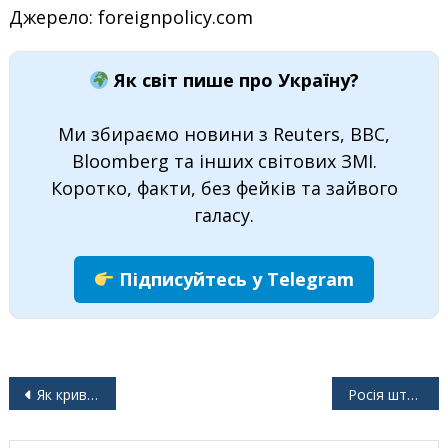
Джерело: foreignpolicy.com
Як світ пише про Україну?
Ми збираємо новини з Reuters, BBC,
Bloomberg та інших світових ЗМІ.
Коротко, факти, без фейків та зайвого
галасу.
Підписуйтесь у Telegram
Навігація
Як криваве минуле змінює політику в Польщі та Україні
Росія штурмує ворота «оборонного поясу» України
записів