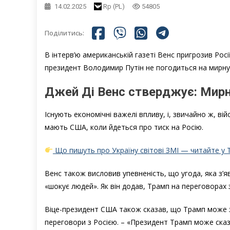
14.02.2025
Rp (PL)
54805
Поділитись:
В інтерв’ю американській газеті Венс пригрозив Рос
президент Володимир Путін не погодиться на мирну
Джей Ді Венс стверджує: Мирн
Існують економічні важелі впливу, і, звичайно ж, вій
мають США, коли йдеться про тиск на Росію.
Що пишуть про Україну світові ЗМІ — читайте у 
Венс також висловив упевненість, що угода, яка з’я
«шокує людей». Як він додав, Трамп на переговорах з
Віце-президент США також сказав, що Трамп може зм
переговори з Росією. – «Президент Трамп може сказ