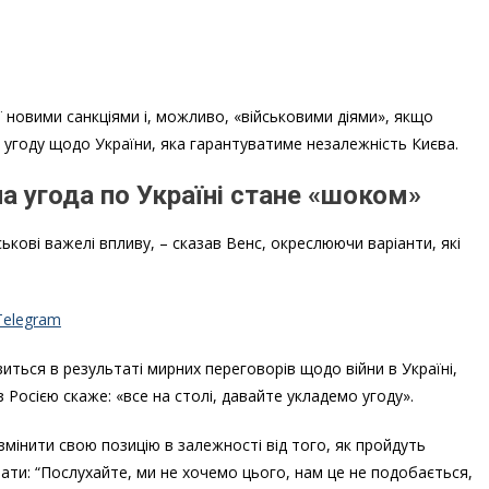
ії новими санкціями і, можливо, «військовими діями», якщо
 угоду щодо України, яка гарантуватиме незалежність Києва.
а угода по Україні стане «шоком»
ськові важелі впливу, – сказав Венс, окреслюючи варіанти, які
Telegram
виться в результаті мирних переговорів щодо війни в Україні,
 Росією скаже: «все на столі, давайте укладемо угоду».
інити свою позицію в залежності від того, як пройдуть
ати: “Послухайте, ми не хочемо цього, нам це не подобається,