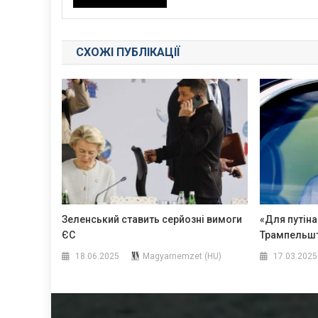
СХОЖІ ПУБЛІКАЦІЇ
Зеленський ставить серйозні вимоги
«Для путін
ЄС
Трампельшт
18.06.2025
Magyarnemzet (HU)
17.03.2025