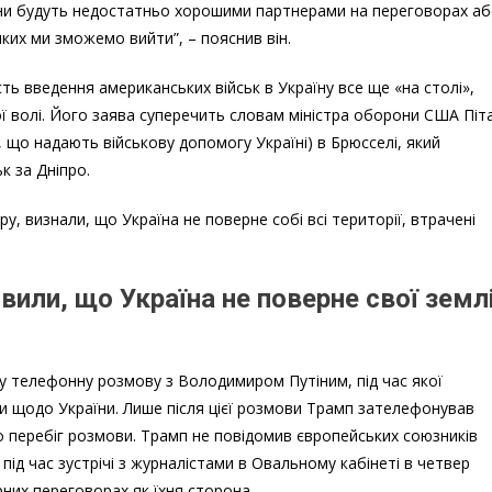
іяни будуть недостатньо хорошими партнерами на переговорах а
яких ми зможемо вийти”, – пояснив він.
ь введення американських військ в Україну все ще «на столі»,
ї волі. Його заява суперечить словам міністра оборони США Піт
и, що надають військову допомогу Україні) в Брюсселі, який
к за Дніпро.
у, визнали, що Україна не поверне собі всі території, втрачені
вили, що Україна не поверне свої земл
 телефонну розмову з Володимиром Путіним, під час якої
 щодо України. Лише після цієї розмови Трамп зателефонував
перебіг розмови. Трамп не повідомив європейських союзників
ід час зустрічі з журналістами в Овальному кабінеті в четвер
них переговорах як їхня сторона.