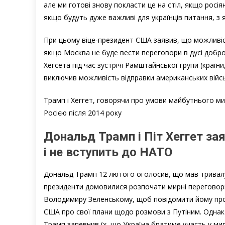
але ми готові знову покласти це на стіл, якщо рос
якщо будуть дуже важливі для українців питання, з 
При цьому віце-президент США заявив, що можливіст
якщо Москва не буде вести переговори в дусі добро
Хегсета під час зустрічі Рамштайнської групи (країн
виключив можливість відправки американських війсь
Трамп і Хеггет, говорячи про умови майбутнього мир
Росією після 2014 року
Дональд Трамп і Піт Хеггет зая
і не вступить до НАТО
Дональд Трамп 12 лютого оголосив, що мав тривалу
президенти домовилися розпочати мирні переговори
Володимиру Зеленському, щоб повідомити йому про 
США про свої плани щодо розмови з Путіним. Однак п
Трамп запевнив їх, що Україна братиме участь у мир