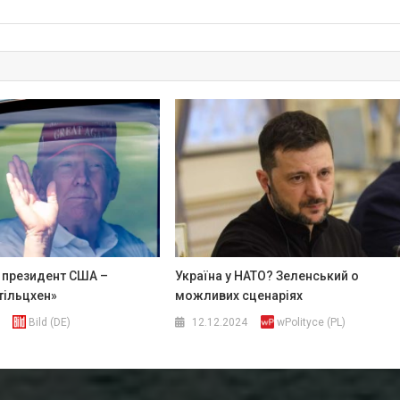
а президент США –
Україна у НАТО? Зеленський о
ільцхен»
можливих сценаріях
Bild (DE)
12.12.2024
wPolityce (PL)