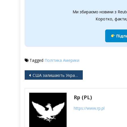
Ми збираємо новини з Reute
Коротко, факти,
Підп
Tagged
Політика Америки
Навігація
США залишають Україну з Європою наодинці
записів
Rp (PL)
https://www.rp.pl