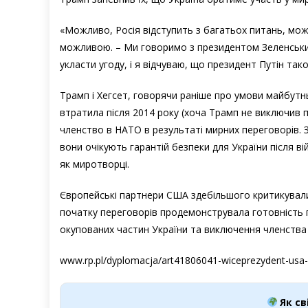
«Можливо, Росія відступить з багатьох питань, мож
можливою. – Ми говоримо з президентом Зеленським
укласти угоду, і я відчуваю, що президент Путін так
Трамп і Хегсет, говорячи раніше про умови майбутньо
втратила після 2014 року (хоча Трамп не виключив п
членство в НАТО в результаті мирних переговорів. 
вони очікують гарантій безпеки для України після вій
як миротворці.
Європейські партнери США здебільшого критикували
початку переговорів продемонструвала готовність п
окупованих частин України та виключення членства
www.rp.pl/dyplomacja/art41806041-wiceprezydent-usa-
Як св