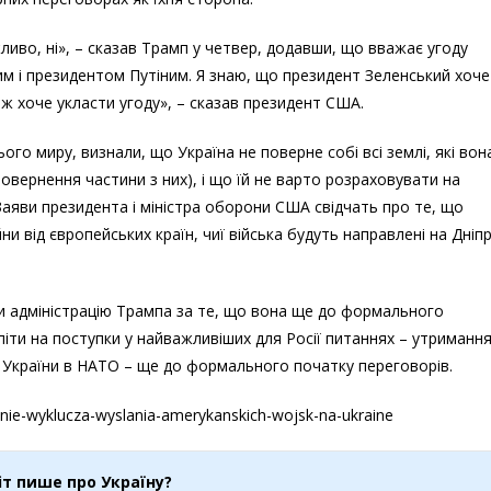
ливо, ні», – сказав Трамп у четвер, додавши, що вважає угоду
 і президентом Путіним. Я знаю, що президент Зеленський хоче
ож хоче укласти угоду», – сказав президент США.
го миру, визнали, що Україна не поверне собі всі землі, які вон
овернення частини з них), і що їй не варто розраховувати на
Заяви президента і міністра оборони США свідчать про те, що
ни від європейських країн, чиї війська будуть направлені на Дніп
 адміністрацію Трампа за те, що вона ще до формального
іти на поступки у найважливіших для Росії питаннях – утриманн
 України в НАТО – ще до формального початку переговорів.
nie-wyklucza-wyslania-amerykanskich-wojsk-na-ukraine
іт пише про Україну?