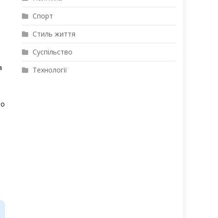
Спорт
Стиль життя
Суспільство
а
Технології
ро
я