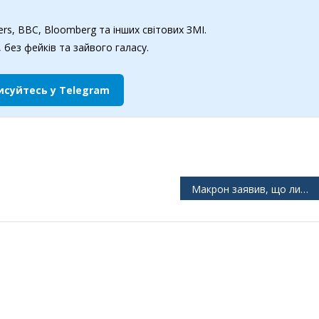
rs, BBC, Bloomberg та інших світових ЗМІ.
 без фейків та зайвого галасу.
исуйтесь у Telegram
Макрон заявив, що лише президент України Зеленський може домовитися про мир для своєї країни