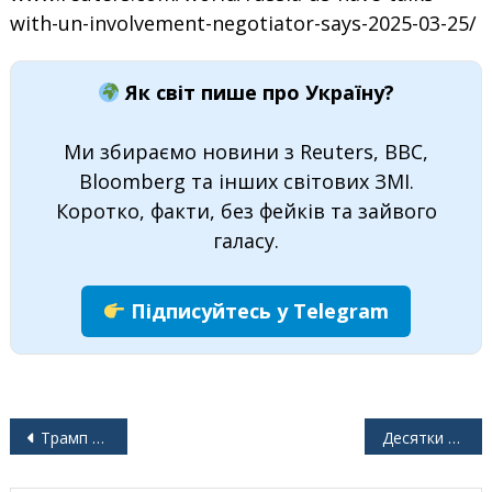
with-un-involvement-negotiator-says-2025-03-25/
Як світ пише про Україну?
Ми збираємо новини з Reuters, BBC,
Bloomberg та інших світових ЗМІ.
Коротко, факти, без фейків та зайвого
галасу.
Підписуйтесь у Telegram
Навігація
Трамп скоротив міжнародну допомогу. Женева відчуває наслідки.
Десятки поранених, в тому числі діти, в результаті удару по Україні після відновлення переговорів між США і Росією
записів