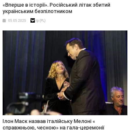
«Вперше в історії». Російський літак збитий
українським безпілотником
05.05.2025
rp (PL)
Ілон Маск назвав італійську Мелоні «
справжньою, чесною» на гала-церемонії