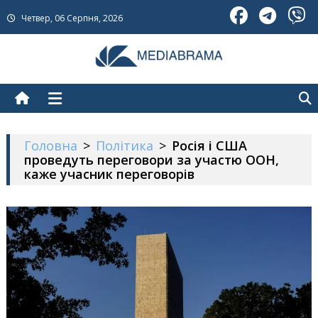
Skip
Четвер, 06 Серпня, 2026
to
content
МедіаБрама
Новини про Україну
Головна
>
Політика
>
Росія і США
проведуть переговори за участю ООН,
каже учасник переговорів