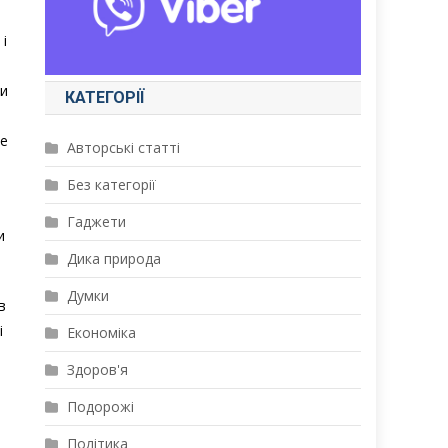
і
ли
КАТЕГОРІЇ
,
ше
Авторські статті
Без категорії
Гаджети
и
Дика природа
Думки
в
і
Економіка
Здоров'я
Подорожі
Політика