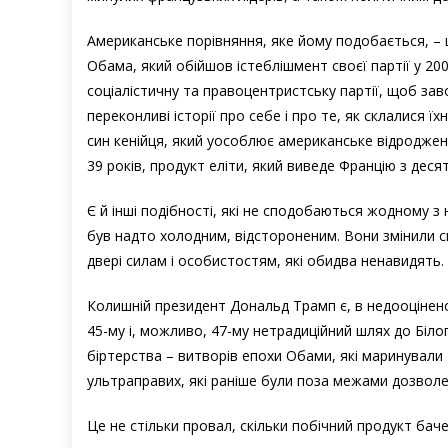
Американське порівняння, яке йому подобається, – 
Обама, який обійшов істеблішмент своєї партії у 200
соціалістичну та правоцентристську партії, щоб за
переконливі історії про себе і про те, як склалися їх
син кенійця, який уособлює американське відроджен
39 років, продукт еліти, який виведе Францію з десят
Є й інші подібності, які не сподобаються жодному з
був надто холодним, відстороненим. Вони змінили с
двері силам і особистостям, які обидва ненавидять.
Колишній президент Дональд Трамп є, в недооцінен
45-му і, можливо, 47-му нетрадиційний шлях до Білог
біртерства – витворів епохи Обами, які маринувал
ультраправих, які раніше були поза межами дозволено
Це не стільки провал, скільки побічний продукт бач