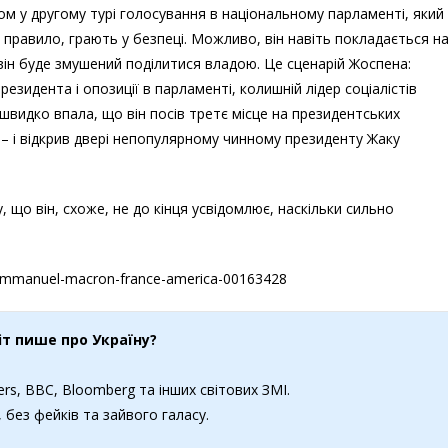
ом у другому турі голосування в національному парламенті, який
 правило, грають у безпеці. Можливо, він навіть покладається н
він буде змушений поділитися владою. Це сценарій Жоспена:
резидента і опозиції в парламенті, колишній лідер соціалістів
швидко впала, що він посів третє місце на президентських
 – і відкрив двері непопулярному чинному президенту Жаку
 що він, схоже, не до кінця усвідомлює, наскільки сильно
/emmanuel-macron-france-america-00163428
іт пише про Україну?
rs, BBC, Bloomberg та інших світових ЗМІ.
 без фейків та зайвого галасу.