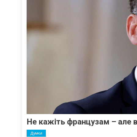
Не кажіть французам – але 
Думки