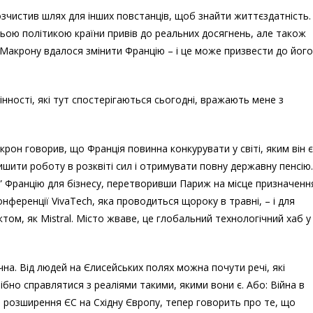
зчистив шлях для інших повстанців, щоб знайти життєздатність.
ьою політикою країни привів до реальних досягнень, але також
Макрону вдалося змінити Францію – і це може призвести до його
мінності, які тут спостерігаються сьогодні, вражають мене з
рон говорив, що Франція повинна конкурувати у світі, яким він є
ишити роботу в розквіті сил і отримувати повну державну пенсію.
ив” Францію для бізнесу, перетворивши Париж на місце призначенн
нференції VivaTech, яка проводиться щороку в травні, – і для
ом, як Mistral. Місто жваве, це глобальний технологічний хаб у
на. Від людей на Єлисейських полях можна почути речі, які
бно справлятися з реаліями такими, якими вони є. Або: Війна в
ла розширення ЄС на Східну Європу, тепер говорить про те, що