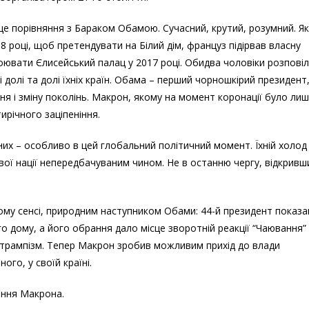
це порівняння з Бараком Обамою. Сучасний, крутий, розумний. Як 
8 році, щоб претендувати на Білий дім, француз підірвав власну
воювати Єлисейський палац у 2017 році. Обидва чоловіки розпові
ні долі та долі їхніх країн. Обама – перший чорношкірий президент
ня і зміну поколінь. Макрон, якому на момент коронації було ли
ирічного заціпеніння.
 них – особливо в цей глобальний політичний момент. Їхній холод
вої нації непередбачуваним чином. Не в останню чергу, відкривш
ому сенсі, природним наступником Обами: 44-й президент показа
о дому, а його обрання дало місце зворотній реакції “Чаювання” 
и трампізм. Тепер Макрон зробив можливим прихід до влади
го, у своїй країні.
ення Макрона.