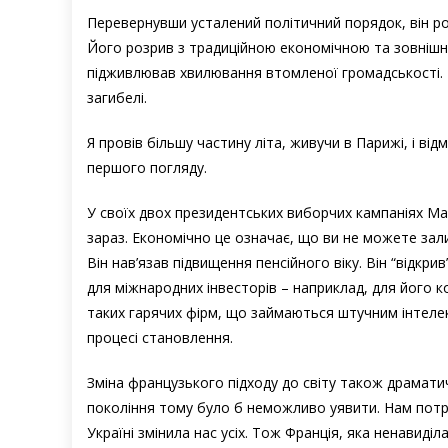
Перевернувши усталений політичний порядок, він ро
Його розрив з традиційною економічною та зовнішн
підживлював хвилювання втомленої громадськості. 
загибелі.
Я провів більшу частину літа, живучи в Парижі, і від
першого погляду.
У своїх двох президентських виборчих кампаніях Мак
зараз. Економічно це означає, що ви не можете зал
Він нав’язав підвищення пенсійного віку. Він “відкр
для міжнародних інвесторів – наприклад, для його ко
таких гарячих фірм, що займаються штучним інтелект
процесі становлення.
Зміна французького підходу до світу також драматич
покоління тому було б неможливо уявити. Нам потрі
Україні змінила нас усіх. Тож Франція, яка ненавиді