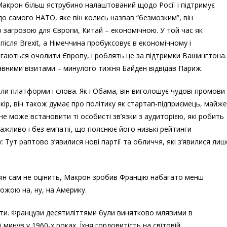
Макрон більш яструбино налаштований щодо Росії і підтримує
о самого НАТО, яке він колись назвав “безмозким”, він
ю загрозою для Європи, Китай – економічною. У той час як
ісля Brexit, а Німеччина пробуксовує в економічному і
агаються очолити Європу, і роблять це за підтримки Вашингтона.
вними візитами – минулого тижня Байден відвідав Париж.
или платформи і слова. Як і Обама, він виголошує чудові промови
кір, він також думає про політику як стартап-підприємець, майже
 не може встановити ті особисті зв’язки з аудиторією, які робить
ажливо і без емпатії, що пояснює його низькі рейтинги
: Тут раптово з’явилися нові партії та обличчя, які з’явилися лиш
 він сам не оцінить, Макрон зробив Францію набагато менш
хожою на, ну, на Америку.
ати. Французи десятиліттями були винятково млявими в
минув у 1960-х роках. Їхня гордовитість на світовій