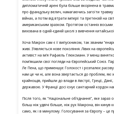
дипломатичній арені була більше вкорінена в травма
про французьку велич, намагаючись загоїти травму п
війнах, а потім від втрати імперії та претензій на 
американським зразком. Протягом останніх восьми 
вихована в одній-єдиній школі з вивчення китайсько
Хоча Макрон сам є її випускником, так званим “енарко
живі. З’являється нове покоління. Лівих на європей
активіст на ім’я Рафаель Глюксманн. У менш винятк
пом’якшили свої погляди на Європейський Союз. Парт
Ле Пена, що применшує Голокост і розпалює расову
нам це чи ні, але вона звертається до проблем, які 
крайнощів, прийшли до влади в Австрії, Греції, Данії,
державою. У Франції досі існує санітарний кордон 
Після того, як “Національне об’єднання”, яке зараз
більш ніж удвічі більше, ніж рух Макрона, він кинув
само, як і в минулому. Голосування за Європу – це 