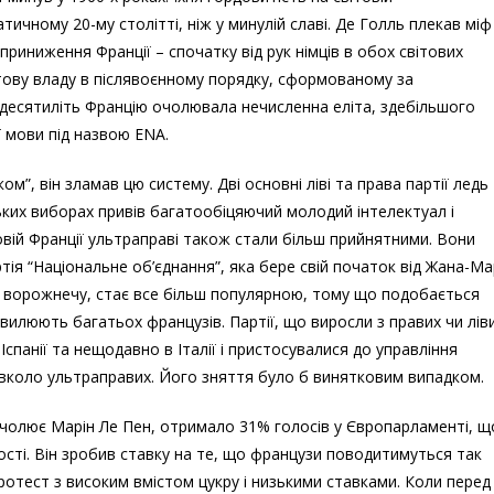
тичному 20-му столітті, ніж у минулій славі. Де Голль плекав міф
риниження Франції – спочатку від рук німців в обох світових
світову владу в післявоєнному порядку, сформованому за
десятиліть Францію очолювала нечисленна еліта, здебільшого
ї мови під назвою ENA.
м”, він зламав цю систему. Дві основні ліві та права партії ледь
ських виборах привів багатообіцяючий молодий інтелектуал і
овій Франції ультраправі також стали більш прийнятними. Вони
ія “Національне об’єднання”, яка бере свій початок від Жана-Ма
 ворожнечу, стає все більш популярною, тому що подобається
хвилюють багатьох французів. Партії, що виросли з правих чи лів
 Іспанії та нещодавно в Італії і пристосувалися до управління
навколо ультраправих. Його зняття було б винятковим випадком.
 очолює Марін Ле Пен, отримало 31% голосів у Європарламенті, щ
 кості. Він зробив ставку на те, що французи поводитимуться так
протест з високим вмістом цукру і низькими ставками. Коли перед