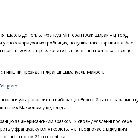
. Шарль де Голль, Франсуа Міттеран і Жак Ширак – ці горді
я у своїх мармурових гробницях, почувши таке порівняння. Але
и і навіть, хочете вірте, хочете ні, її зовнішня політика – все це
є нинішній президент Франції Еммануель Макрон.
Telegram
 поразки ультраправих на виборах до Європейського парламенту
значених Макроном у відповідь.
ранцію за американським зразком. У своєму уявленні про себе –
ірить у французьку винятковість, – він водночас є відлунням
зорганізатором 21-го століття.