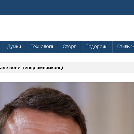
Думки
Технології
Спорт
Подорожі
Стиль 
 але вони тепер американці