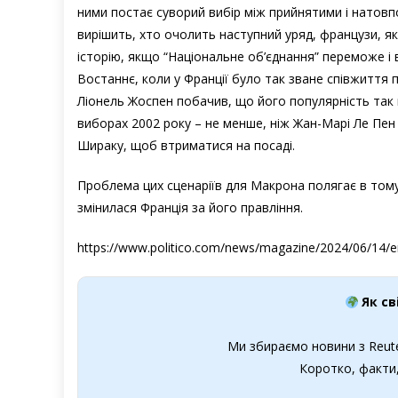
ними постає суворий вибір між прийнятими і натовп
вирішить, хто очолить наступний уряд, французи, як
історію, якщо “Національне об’єднання” переможе і 
Востаннє, коли у Франції було так зване співжиття п
Ліонель Жоспен побачив, що його популярність так 
виборах 2002 року – не менше, ніж Жан-Марі Ле Пен
Шираку, щоб втриматися на посаді.
Проблема цих сценаріїв для Макрона полягає в тому,
змінилася Франція за його правління.
https://www.politico.com/news/magazine/2024/06/14
Як св
Ми збираємо новини з Reute
Коротко, факти,