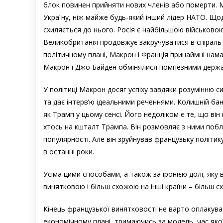
блок повинен прийняти нових членів або померти. 
Україну, ніж майже будь-який інший лідер НАТО. Щод
схиляється до нього. Росія є найбільшою військово
Великобританія продовжує закручуватися в спіраль п
політичному плані, Макрон і Франція принаймні нам
Макрон і Джо Байден обмінялися помпезними держа
У політиці Макрон досяг успіху завдяки розумінню с
та дає інтерв’ю ідеальними реченнями. Колишній бан
як Трамп у цьому сенсі. Його недоліком є те, що він
хтось на кшталт Трампа. Він розмовляє з ними побл
популярності. Але він зруйнував французьку політику
в останні роки.
Усіма цими способами, а також за іронією долі, яку
винятковою і більш схожою на інші країни – більш с
Кінець французької винятковості не варто оплакув
економічному плані, тримаючись за модель, час якої 