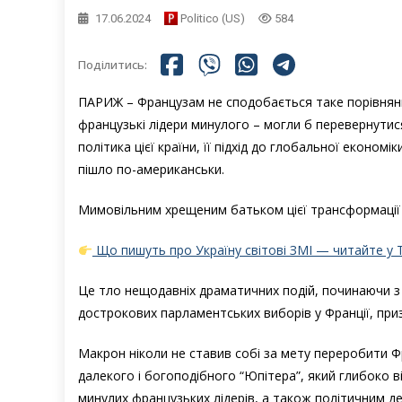
17.06.2024
Politico (US)
584
Поділитись:
ПАРИЖ – Французам не сподобається таке порівняння
французькі лідери минулого – могли б перевернутис
політика цієї країни, її підхід до глобальної економік
пішло по-американськи.
Мимовільним хрещеним батьком цієї трансформації 
Що пишуть про Україну світові ЗМІ — читайте у 
Це тло нещодавніх драматичних подій, починаючи з
дострокових парламентських виборів у Франції, при
Макрон ніколи не ставив собі за мету переробити Ф
далекого і богоподібного “Юпітера”, який глибоко в
минулих французьких лідерів, а також політичним де