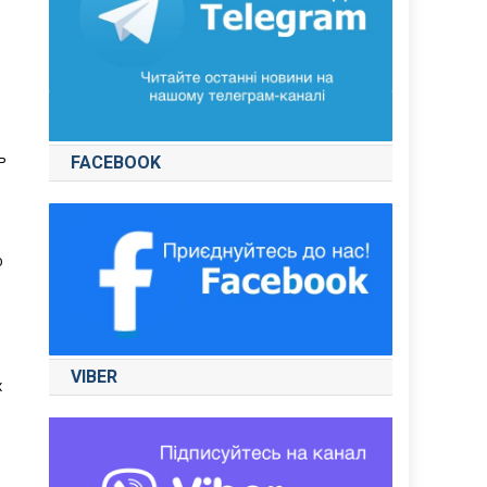
ь
FACEBOOK
ю
VIBER
х