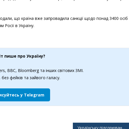
додали, що країна вже запровадила санкції щодо понад 3400 осіб 
 Росії в Україну.
іт пише про Україну?
rs, BBC, Bloomberg та інших світових ЗМІ.
 без фейків та зайвого галасу.
исуйтесь у Telegram
Українську підозрювану у нападі в Монако знайшли мертвою поблизу Києва