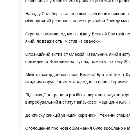
півдні Англії у березні 2018 року за допомогою рад
Напад у Солсбері став першим агресивним використанн
міжнародний резонанс, через що країни Заходу масо
Скрипалі вижили, однак пізніше у Великій Британії 
який, як вважають, містив «Новачок».
Опозиційний активіст Олексій Навальний, який висту
президента Володимира Путіна, помер у лютому 2024 
Міністр закордонних справ Великої Британії Іветт К
огидним порушенням міжнародного права і прямою 
Під санкції потрапили російські державні науково-дос
випробувальний інститут військової медицини (GNIII
До списку санкцій увійшли керівники і технічні спеціал
Оголошення про нові обмеження було зроблено напер