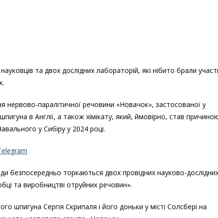
 науковців та двох дослідних лабораторій, які нібито брали участ
х.
ння нервово-паралітичної речовини «Новачок», застосованої у
шпигуна в Англії, а також хімікату, який, ймовірно, став причино
авального у Сибіру у 2024 році.
Telegram
ходи безпосередньо торкаються двох провідних науково-дослідни
робці та виробництві отруйних речовин».
ого шпигуна Сергія Скрипаля і його доньки у місті Солсбері на