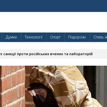
Думки
Технології
Спорт
Подорожі
Стиль 
є санкції проти російських вчених та лабораторій