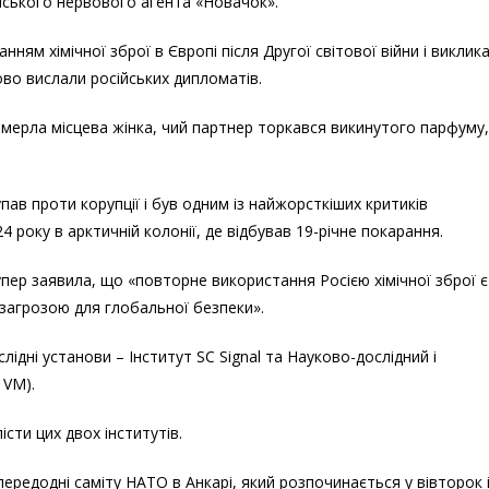
янського нервового агента «Новачок».
ям хімічної зброї в Європі після Другої світової війни і виклик
во вислали російських дипломатів.
померла місцева жінка, чий партнер торкався викинутого парфуму,
пав проти корупції і був одним із найжорсткіших критиків
року в арктичній колонії, де відбував 19-річне покарання.
упер заявила, що «повторне використання Росією хімічної зброї є
загрозою для глобальної безпеки».
лідні установи – Інститут SC Signal та Науково-дослідний і
 VM).
істи цих двох інститутів.
едодні саміту НАТО в Анкарі, який розпочинається у вівторок 