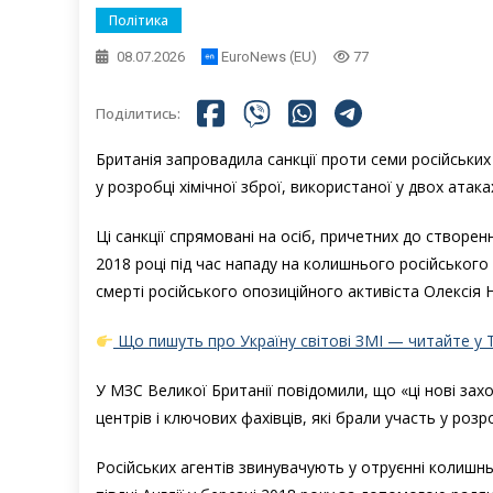
Політика
08.07.2026
EuroNews (EU)
77
Поділитись:
Британія запровадила санкції проти семи російських
у розробці хімічної зброї, використаної у двох атака
Ці санкції спрямовані на осіб, причетних до створе
2018 році під час нападу на колишнього російського 
смерті російського опозиційного активіста Олексія Н
Що пишуть про Україну світові ЗМІ — читайте у 
У МЗС Великої Британії повідомили, що «ці нові за
центрів і ключових фахівців, які брали участь у роз
Російських агентів звинувачують у отруєнні колишнь