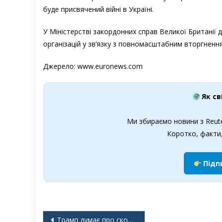
буде присвячений війні в Україні.
У Міністерстві закордонних справ Великої Британії 
організацій у зв’язку з повномасштабним вторгненням
Джерело: www.euronews.com
Як св
Ми збираємо новини з Reute
Коротко, факти,
Підп
Навігація
Трамп думає про скорочення чисельності військ у Європі на третину