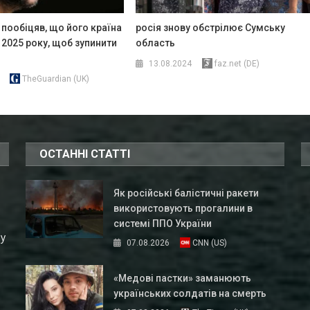
пообіцяв, що його країна
росія знову обстрілює Сумську
 2025 року, щоб зупинити
область
13.08.2024
faz.net (DE)
TheGuardian (UK)
ОСТАННІ СТАТТІ
Як російські балістичні ракети
використовують прогалини в
системі ППО України
ну
07.08.2026
CNN (US)
«Медові пастки» заманюють
українських солдатів на смерть