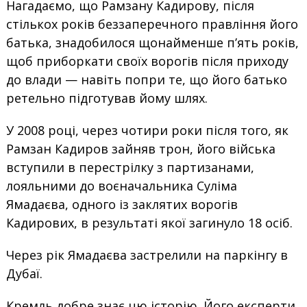
Нагадаємо, що Рамзану Кадирову, після
стількох років беззаперечного правління його
батька, знадобилося щонайменше п’ять років,
щоб приборкати своїх ворогів після приходу
до влади — навіть попри те, що його батько
ретельно підготував йому шлях.
У 2008 році, через чотири роки після того, як
Рамзан Кадиров зайняв трон, його війська
вступили в перестрілку з партизанами,
лояльними до воєначальника Суліма
Ямадаєва, одного із заклятих ворогів
Кадирових, в результаті якої загинуло 18 осіб.
Через рік Ямадаєва застрелили на паркінгу в
Дубаї.
Кремль добре знає цю історію. Його експерти