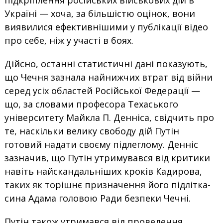
підкріплення російських військових дій в
Україні — хоча, за більшістю оцінок, вони
виявилися ефективнішими у публікації відео
про себе, ніж у участі в боях.
Дійсно, останні статистичні дані показують,
що Чечня зазнала найнижчих втрат від війни
серед усіх областей Російської Федерації —
що, за словами професора Техаського
університету Майкла П. Денніса, свідчить про
те, наскільки велику свободу дій Путін
готовий надати своєму підлеглому. Денніс
зазначив, що Путін утримувався від критики
навіть найскандальніших кроків Кадирова,
таких як торішнє призначення його підлітка-
сина Адама головою Ради безпеки Чечні.
Путін також утримався від проведення