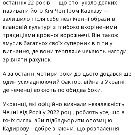
останніх 22 років — що спонукало деяких
називати його Кім Чен Іром Кавказу —
залишило після себе незліченні образи в
клановій культурі з глибоко вкоріненими
традиціями кровної ворожнечі. Він також
змусив багатьох своїх суперників піти у
вигнання, де вони терпляче чекають нагоди
зрівняти рахунок.
А за останні чотири роки до цього додався ще
один ускладнюючий фактор: війна в Україні,
де чеченці воюють по обидва боки.
Українці, які офіційно визнали незалежність
Чечні від Росії у 2022 році, роблять усе, що в
їхніх силах, аби підбадьорити опозицію
Кадирову—добре знаючи, що розпалення