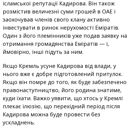
ісламської репутації Кадирова. Він також
розмістив величезні суми грошей в ОАЕ і
заохочував членів свого клану активно
інвестувати в ринок нерухомості Еміратів.
Один з його племінників уже подав заявку на
отримання громадянства Еміратів — і,
ймовірно, інші підуть за ним.
Якщо Кремль усуне Кадирова від влади, у
нього вже є добре підготовлений притулок.
Якщо він помре до того, як буде забезпечено
правонаступництво, його родина знатиме,
куди їхати. Важко уявити, що хтось у Кремлі
плекає ілюзію, що перехідний період після
Кадирова можна буде провести без
ускладнень.