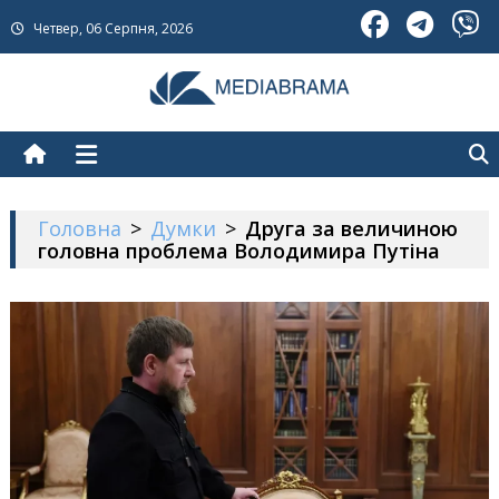
Skip
Четвер, 06 Серпня, 2026
to
content
МедіаБрама
Новини про Україну
Головна
>
Думки
>
Друга за величиною
головна проблема Володимира Путіна