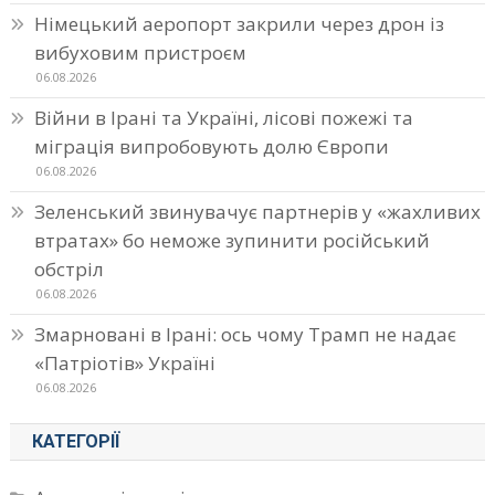
Німецький аеропорт закрили через дрон із
вибуховим пристроєм
06.08.2026
Війни в Ірані та Україні, лісові пожежі та
міграція випробовують долю Європи
06.08.2026
Зеленський звинувачує партнерів у «жахливих
втратах» бо неможе зупинити російський
обстріл
06.08.2026
Змарновані в Ірані: ось чому Трамп не надає
«Патріотів» Україні
06.08.2026
КАТЕГОРІЇ