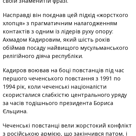
своїй знаменитій фразі.
Насправді він поєднав цей підхід «жорсткого
хлопця» з прагматичним налагодженням
контактів з одним із лідерів руху опору:
Ахмадом Кадировим, який шість років
обіймав посаду найвищого мусульманського
релігійного діяча республіки.
Кадиров воював на боці повстанців під час
першого чеченського повстання з 1991 по
1994 рік, коли чеченські націоналісти
скористалися слабкістю центрального уряду
за часів тодішнього президента Бориса
Єльцина.
Чеченські повстанці вели жорстокий конфлікт
з російською армією, що закінчився патом, і