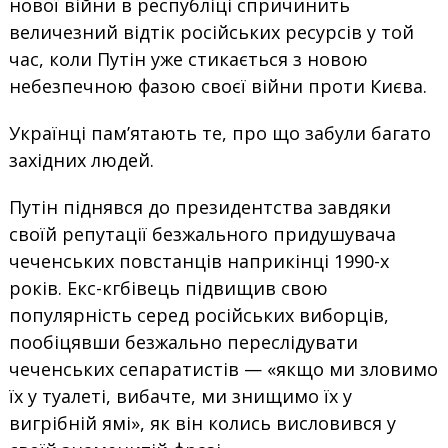
нової війни в республіці спричинить
величезний відтік російських ресурсів у той
час, коли Путін уже стикається з новою
небезпечною фазою своєї війни проти Києва.
Українці пам’ятають те, про що забули багато
західних людей.
Путін піднявся до президентства завдяки
своїй репутації безжального придушувача
чеченських повстанців наприкінці 1990-х
років. Екс-кгбівець підвищив свою
популярність серед російських виборців,
пообіцявши безжально переслідувати
чеченських сепаратистів — «якщо ми зловимо
їх у туалеті, вибачте, ми знищимо їх у
вигрібній ямі», як він колись висловився у