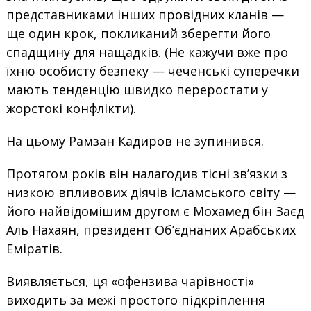
представниками інших провідних кланів —
ще один крок, покликаний зберегти його
спадщину для нащадків. (Не кажучи вже про
їхню особисту безпеку — чеченські суперечки
мають тенденцію швидко переростати у
жорстокі конфлікти).
На цьому Рамзан Кадиров не зупинився.
Протягом років він налагодив тісні зв’язки з
низкою впливових діячів ісламського світу —
його найвідомішим другом є Мохамед бін Заєд
Аль Нахаян, президент Об’єднаних Арабських
Еміратів.
Виявляється, ця «офензива чарівності»
виходить за межі простого підкріплення