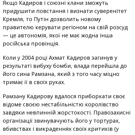
Якщо Кадиров і союзні клани зможуть
придушити повстання і визнати суверенітет
Кремля, то Путін дозволить новому
правителю керувати регіоном на свій розсуд
— це автономія, якої не має жодна інша
російська провінція.
Коли у 2004 році Ахмат Кадиров загинув у
результаті вибуху бомби, влада перейшла до
його сина Рамзана, який з того часу міцно
тримає її в своїх руках.
Рамзану Кадирову вдалося приборкати своє
відоме своєю нестабільністю королівство
завдяки невпинній жорстокості. Правозахисні
організації звинувачують його у тортурах,
вбивствах і викраденнях своїх критиків (у