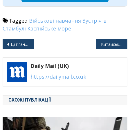
Tagged
Військові навчання
Зустріч в
Стамбулі
Каспійське море
Навігація
Ці гігантські компанії змогли заволодіти українськими родючими землями
Китайські двигуни, під виглядом “охолоджувачі”, живлять російські безпілотники
записів
Daily Mail (UK)
https://dailymail.co.uk
СХОЖІ ПУБЛІКАЦІЇ