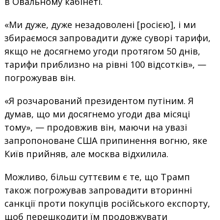
в Овальному кабінеті.
«Ми дуже, дуже незадоволені [росією], і ми
збираємося запровадити дуже суворі тарифи,
якщо не досягнемо угоди протягом 50 днів,
тарифи приблизно на рівні 100 відсотків», —
погрожував він.
«Я розчарований президентом путіним. Я
думав, що ми досягнемо угоди два місяці
тому», — продовжив він, маючи на увазі
запропоноване США припинення вогню, яке
Київ прийняв, але москва відхилила.
Можливо, більш суттєвим є те, що Трамп
також погрожував запровадити вторинні
санкції проти покупців російського експорту,
щоб перешкодити їм продовжувати