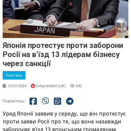
Японія протестує проти заборони
Росії на в’їзд 13 лідерам бізнесу
через санкції
Політика
24.07.2024
Independent (UK)
540
Поділитись:
Уряд Японії заявив у середу, що він протестує
проти заяви Росії про те, що вона назавжди
забороняє в’їзд 13 японським громадянам,