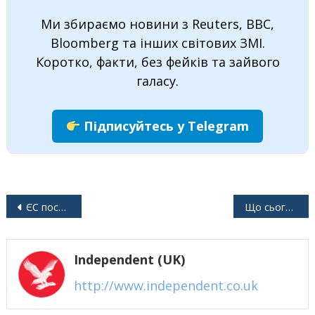
Ми збираємо новини з Reuters, BBC,
Bloomberg та інших світових ЗМІ.
Коротко, факти, без фейків та зайвого
галасу.
Підписуйтесь у Telegram
Навігація
ЄС посилює тиск на Орбана через його “миротворчу місію”
Що сьогодні на Олімпіаді?
записів
Independent (UK)
http://www.independent.co.uk