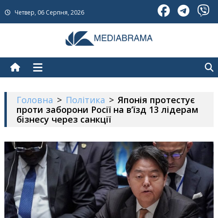
Skip
Четвер, 06 Серпня, 2026
to
content
МедіаБрама
Новини про Україну
Головна
>
Політика
>
Японія протестує
проти заборони Росії на в’їзд 13 лідерам
бізнесу через санкції