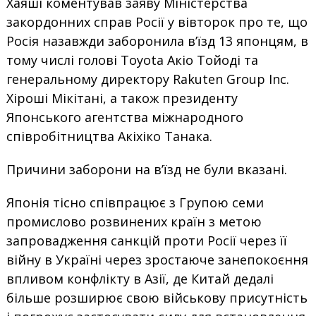
Хаяші коментував заяву Міністерства
закордонних справ Росії у вівторок про те, що
Росія назавжди заборонила в’їзд 13 японцям, в
тому числі голові Toyota Акіо Тойоді та
генеральному директору Rakuten Group Inc.
Хіроші Мікітані, а також президенту
Японського агентства міжнародного
співробітництва Акіхіко Танака.
Причини заборони на в’їзд не були вказані.
Японія тісно співпрацює з Групою семи
промислово розвинених країн з метою
запровадження санкцій проти Росії через її
війну в Україні через зростаюче занепокоєння
впливом конфлікту в Азії, де Китай дедалі
більше розширює свою військову присутність