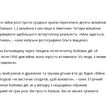
ї війни росії проти сусідньої країни переселено десять мільйоні
, близько 1,2 мільйона з них лише в Німеччині. Чотири мільйони
итримувати здебільшого антиутопічну реальність. «Мені здається,
отники», – каже київська фотографиня Ольга Іващенко.
на батьківщину через тиждень після початку бойових дій. «Я
після 1000 днів війни, вона «просто втомилася. Усі люди, з якими
втомилися».
який разом із дружиною та трьома дітьми втік до Відня: «Війна
сурсів і не вистачає солдатів, щоб воювати», – каже 37-річний
нення бойових дій, як у випадку з нещодавно обраним
п не грає ролі. Він просто базікає. Він не зможе зупинити