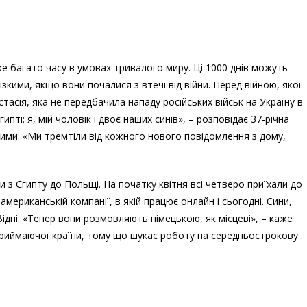
же багато часу в умовах тривалого миру. Ці 1000 днів можуть
ізкими, якщо вони почалися з втечі від війни. Перед війною, якої
астасія, яка не передбачила нападу російських військ на Україну в
ипті: я, мій чоловік і двоє наших синів», – розповідає 37-річна
шими: «Ми тремтіли від кожного нового повідомлення з дому,
 з Єгипту до Польщі. На початку квітня всі четверо приїхали до
 американській компанії, в якій працює онлайн і сьогодні. Сини,
 Відні: «Тепер вони розмовляють німецькою, як місцеві», – каже
приймаючої країни, тому що шукає роботу на середньострокову