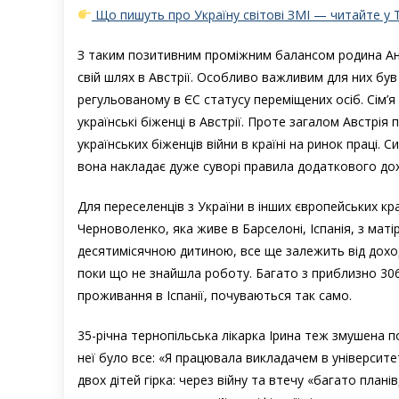
Що пишуть про Україну світові ЗМІ — читайте у 
З таким позитивним проміжним балансом родина Анас
свій шлях в Австрії. Особливо важливим для них був
регульованому в ЄС статусу переміщених осіб. Сім’я
українські біженці в Австрії. Проте загалом Австрія
українських біженців війни в країні на ринок праці.
вона накладає дуже суворі правила додаткового до
Для переселенців з України в інших європейських к
Черноволенко, яка живе в Барселоні, Іспанія, з маті
десятимісячною дитиною, все ще залежить від доходу 
поки що не знайшла роботу. Багато з приблизно 306 
проживання в Іспанії, почуваються так само.
35-річна тернопільська лікарка Ірина теж змушена поч
неї було все: «Я працювала викладачем в університе
двох дітей гірка: через війну та втечу «багато планів