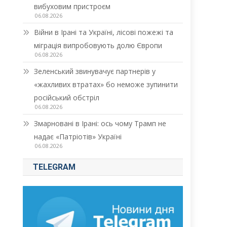
вибуховим пристроєм
06.08.2026
Війни в Ірані та Україні, лісові пожежі та
міграція випробовують долю Європи
06.08.2026
Зеленський звинувачує партнерів у
«жахливих втратах» бо неможе зупинити
російський обстріл
06.08.2026
Змарновані в Ірані: ось чому Трамп не
надає «Патріотів» Україні
06.08.2026
TELEGRAM