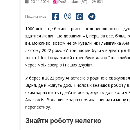
20.11.2024
DerStandard (AT)
831
Поділитись:
1000 днів – це більше трьох з половиною років – ду
здатися людині ще довшими – і, перш за все, більш р
ви, можливо, зовсім не очікували. Як і львів’янка Ан
лютому 2022 року. «У той час ми були у відпустці в Єг
жінка. Шок і подальший стрес були для неї ще глиб
через моїх свекрів і наших друзів».
У березні 2022 року Анастасію з родиною евакуювали
Відня, де й живуть досі. Її чоловік знайшов роботу в
яким зараз шість і дев’ять років, ходять до школи у
Анастасія. Вона лише зараз починає вивчати мову 
перспективу.
Знайти роботу нелегко