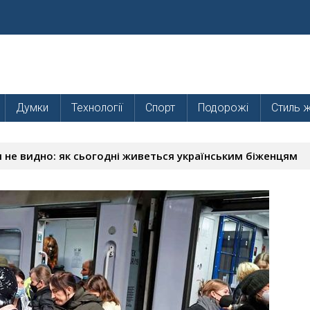
Думки
Технології
Спорт
Подорожі
Стиль 
ця не видно: як сьогодні живеться українським біженцям