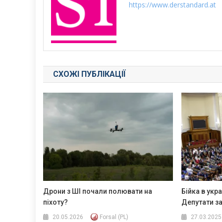
https://www.derstandard.at
СХОЖІ ПУБЛІКАЦІЇ
Дрони з ШІ почали полювати на
Бійка в укр
піхоту?
Депутати з
20.05.2026
Forsal (PL)
27.03.2025