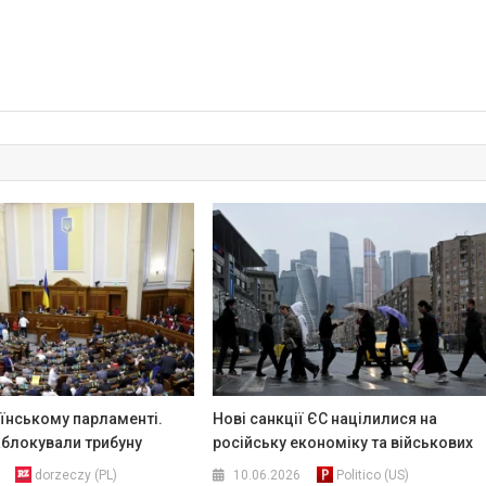
аїнському парламенті.
Нові санкції ЄС націлилися на
аблокували трибуну
російську економіку та військових
dorzeczy (PL)
10.06.2026
Politico (US)