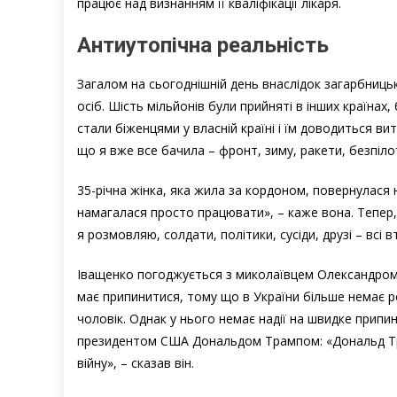
працює над визнанням її кваліфікації лікаря.
Антиутопічна реальність
Загалом на сьогоднішній день внаслідок загарбницько
осіб. Шість мільйонів були прийняті в інших країнах
стали біженцями у власній країні і їм доводиться в
що я вже все бачила – фронт, зиму, ракети, безпіл
35-річна жінка, яка жила за кордоном, повернулася 
намагалася просто працювати», – каже вона. Тепер, 
я розмовляю, солдати, політики, сусіди, друзі – всі 
Іващенко погоджується з миколаївцем Олександром, 
має припинитися, тому що в України більше немає ре
чоловік. Однак у нього немає надії на швидке припи
президентом США Дональдом Трампом: «Дональд Трам
війну», – сказав він.