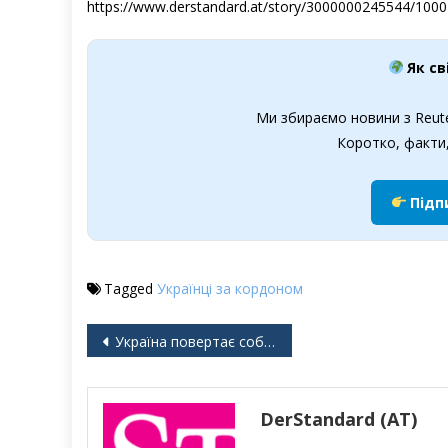
https://www.derstandard.at/story/3000000245544/1000-t
Як св
Ми збираємо новини з Reute
Коротко, факти,
Підп
Tagged
Українці за кордоном
Навігація
Україна повертає собі території в Харкові
записів
DerStandard (AT)