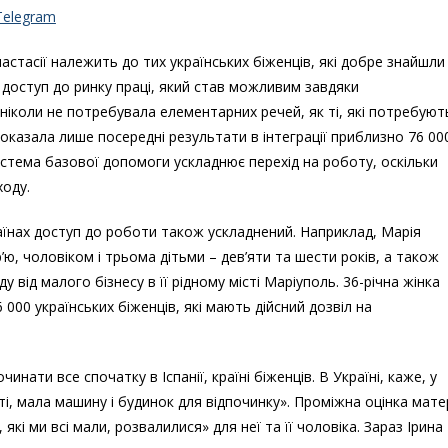
Telegram
тасії належить до тих українських біженців, які добре знайшли
 доступ до ринку праці, який став можливим завдяки
 ніколи не потребувала елементарних речей, як ті, які потребуют
 показала лише посередні результати в інтеграції приблизно 76 00
 Система базової допомоги ускладнює перехід на роботу, оскільки
ходу.
раїнах доступ до роботи також ускладнений. Наприклад, Марія
р’ю, чоловіком і трьома дітьми – дев’яти та шести років, а також
від малого бізнесу в її рідному місті Маріуполь. 36-річна жінка
000 українських біженців, які мають дійсний дозвіл на
инати все спочатку в Іспанії, країні біженців. В Україні, каже, у
ті, мала машину і будинок для відпочинку». Проміжна оцінка мате
, які ми всі мали, розвалилися» для неї та її чоловіка. Зараз Ірина