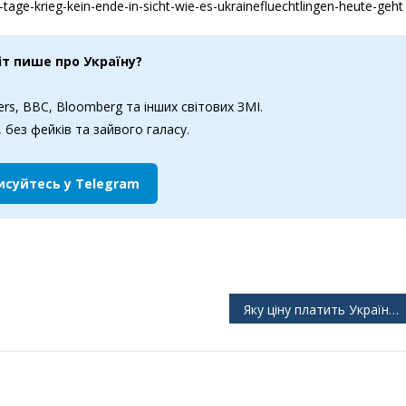
age-krieg-kein-ende-in-sicht-wie-es-ukrainefluechtlingen-heute-geht
іт пише про Україну?
rs, BBC, Bloomberg та інших світових ЗМІ.
 без фейків та зайвого галасу.
исуйтесь у Telegram
Яку ціну платить Україна? Інсайдер: Путін готовий до переговорів про припинення вогню з Трампом