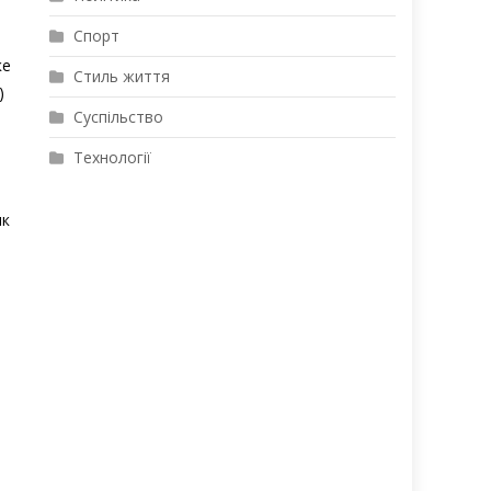
Спорт
о
ке
Стиль життя
)
Суспільство
Технології
ик