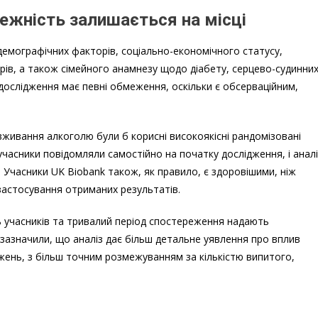
жність залишається на місці
 демографічних факторів, соціально-економічного статусу,
ів, а також сімейного анамнезу щодо діабету, серцево-судинни
дослідження має певні обмеження, оскільки є обсерваційним,
живання алкоголю були б корисні високоякісні рандомізовані
асники повідомляли самостійно на початку дослідження, і аналі
 Учасники UK Biobank також, як правило, є здоровішими, ніж
астосування отриманих результатів.
ь учасників та тривалий період спостереження надають
 зазначили, що аналіз дає більш детальне уявлення про вплив
джень, з більш точним розмежуванням за кількістю випитого,