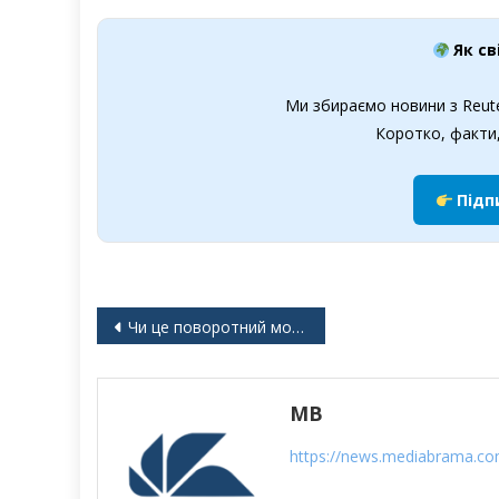
Як св
Ми збираємо новини з Reute
Коротко, факти,
Підп
Навігація
Чи це поворотний момент у війні в Україні?
записів
MB
https://news.mediabrama.c