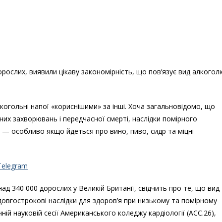
дорослих, виявили цікаву закономірність, що пов’язує вид алкогол
лкогольні напої «кориснішими» за інші. Хоча загальновідомо, що
их захворювань і передчасної смерті, наслідки помірного
 особливо якщо йдеться про вино, пиво, сидр та міцні
Telegram
ад 340 000 дорослих у Великій Британії, свідчить про те, що вид
овгострокові наслідки для здоров’я при низькому та помірному
ній науковій сесії Американського коледжу кардіології (ACC.26),