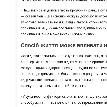
«Наші висновки допомагають прояснити раніше супе
— сказав Чен. «Ці висновки можуть допомогти уточн
алкоголю залежать не лише від кількості спожитого 
споживання міцних алкогольних напоїв, пива або си
споживання вина може нести нижчий ризик».
Спосіб життя може впливати н
Дослідники зазначили, що існує кілька пояснень, як
спостерігаються залежно від типу напою. Червоне ви
можуть сприяти здоров’ю серцево-судинної системи. 
правило, дотримуються більш якісного раціону та ма
сидр частіше вживають поза їжею, і їх вживання по
ризику, пов’язаними зі способом життя.
«У сукупності ці фактори свідчать про те, що вид а
способу життя — все це сприяє спостережуваним ві