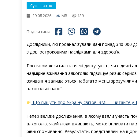
Суспільство
29.05.2026
MB
139
Поділитись:
Дослідники, які проаналізували дані понад 340 000 
з довгостроковими наслідками для здоров’я.
Протягом десятиліть вчені дискутують, чи є деякі а
надмірне вживання алкоголю підвищує ризик серйозн
вживання залишаються набагато менш зрозумілими —
алкогольні напої.
Що пишуть про Україну світові ЗМІ — читайте у 
Тепер велике дослідження, в якому взяли участь пон
алкоголю, який люди вживають, може впливати на д
рівні споживання. Результати, представлені на щоріч