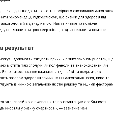
речливі дані щодо низького та помірного споживання алкоголю»
ити рекомендації, підкреслюючи, що ризики для здоров’я від
алкоголю, а й від виду напою. Навіть низьке та помірне
дру пов’язане з вищою смертністю, тоді як низьке та помірне
а результат
і можуть допомогти з’ясувати причини різних закономірностей, щ
но містить такі сполуки, як поліфеноли та антиоксиданти, які
Вино також частіше вживають під час їжі та люди, які, як
ють загалом здоровіші звички. Міцні алкогольні напої, пиво та
в’язують із нижчою загальною якістю раціону та іншими фактора
лкоголю, спосіб його вживання та пов’язані з цим особливості
дмінностям у ризику смертності», — зазначив Чен.