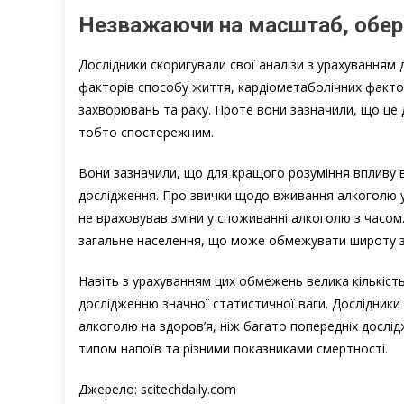
Незважаючи на масштаб, обере
Дослідники скоригували свої аналізи з урахуванням
факторів способу життя, кардіометаболічних фактор
захворювань та раку. Проте вони зазначили, що це 
тобто спостережним.
Вони зазначили, що для кращого розуміння впливу в
дослідження. Про звички щодо вживання алкоголю уч
не враховував зміни у споживанні алкоголю з часом.
загальне населення, що може обмежувати широту з
Навіть з урахуванням цих обмежень велика кількіст
дослідженню значної статистичної ваги. Дослідники
алкоголю на здоров’я, ніж багато попередніх дослі
типом напоїв та різними показниками смертності.
Джерело: scitechdaily.com