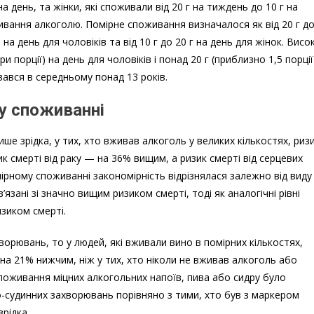
на день, та жінки, які споживали від 20 г на тиждень до 10 г на
живання алкоголю. Помірне споживання визначалося як від 20 г д
 на день для чоловіків та від 10 г до 20 г на день для жінок. Висо
 порції) на день для чоловіків і понад 20 г (приблизно 1,5 порції
вався в середньому понад 13 років.
у споживанні
ише зрідка, у тих, хто вживав алкоголь у великих кількостях, риз
ик смерті від раку — на 36% вищим, а ризик смерті від серцевих
рному споживанні закономірність відрізнялася залежно від виду
’язані зі значно вищим ризиком смерті, тоді як аналогічні рівні
изиком смерті.
орювань, то у людей, які вживали вино в помірних кількостях,
на 21% нижчим, ніж у тих, хто ніколи не вживав алкоголь або
споживання міцних алкогольних напоїв, пива або сидру було
о-судинних захворювань порівняно з тими, хто був з маркером
рідка.