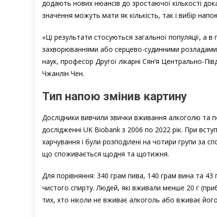
додають нових нюансів до зростаючої кількості дока
значення можуть мати як кількість, так і вибір напо
«Ці результати стосуються загальної популяції, а в 
захворюваннями або серцево-судинними розладами
наук, професор Другої лікарні Сян’я Центрально-Пі
Чжанлін Чен.
Тип напою змінив картину
Дослідники вивчили звички вживання алкоголю та по
дослідженні UK Biobank з 2006 по 2022 рік. При вст
харчування і були розподілені на чотири групи за с
що споживається щодня та щотижня.
Для порівняння: 340 грам пива, 140 грам вина та 43
чистого спирту. Людей, які вживали менше 20 г (при
тих, хто ніколи не вживає алкоголь або вживає його