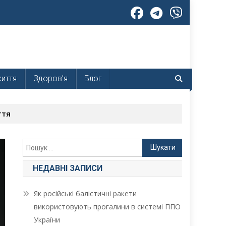
життя
Здоров’я
Блог
ття
Пошук:
НЕДАВНІ ЗАПИСИ
Як російські балістичні ракети
використовують прогалини в системі ППО
України