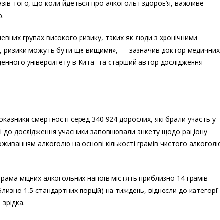
зів того, що коли йдеться про алкоголь і здоров’я, важливе
ю.
певних групах високого ризику, таких як люди з хронічними
, ризики можуть бути ще вищими», — зазначив доктор медичних
вденного університету в Китаї та старший автор дослідження
казники смертності серед 340 924 дорослих, які брали участь у
упі до дослідження учасники заповнювали анкету щодо раціону
поживанням алкоголю на основі кількості грамів чистого алкоголю
 грама міцних алкогольних напоїв містять приблизно 14 грамів
близно 1,5 стандартних порцій) на тиждень, віднесли до категорії
 зрідка.