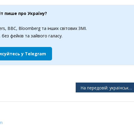
іт пише про Україну?
rs, BBC, Bloomberg та інших світових ЗМІ.
 без фейків та зайвого галасу.
исуйтесь у Telegram
На передовій: українські безпілотні підрозділи наносять удари по тилу російських військ
om