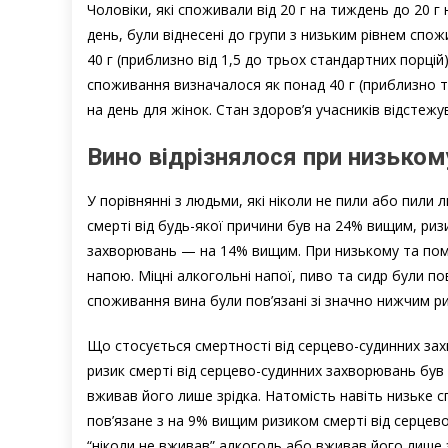
Чоловіки, які споживали від 20 г на тиждень до 20 г 
день, були віднесені до групи з низьким рівнем спо
40 г (приблизно від 1,5 до трьох стандартних порцій)
споживання визначалося як понад 40 г (приблизно три
на день для жінок. Стан здоров’я учасників відстежу
Вино відрізнялося при низьком
У порівнянні з людьми, які ніколи не пили або пили л
смерті від будь-якої причини був на 24% вищим, риз
захворювань — на 14% вищим. При низькому та помі
напою. Міцні алкогольні напої, пиво та сидр були пов
споживання вина були пов’язані зі значно нижчим р
Що стосується смертності від серцево-судинних захв
ризик смерті від серцево-судинних захворювань був 
вживав його лише зрідка. Натомість навіть низьке 
пов’язане з на 9% вищим ризиком смерті від серцев
“ніколи не вживав” алкоголь або вживав його лише з