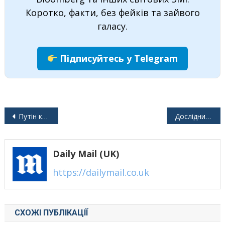
Коротко, факти, без фейків та зайвого
галасу.
Підписуйтесь у Telegram
Навігація
Путін критикує США і Білла Клінтона за обман Росії щодо членства в НАТО
Дослідники попереджають про «руйнівну критичну точку» течій в Атлантиці
записів
Daily Mail (UK)
https://dailymail.co.uk
СХОЖІ ПУБЛІКАЦІЇ