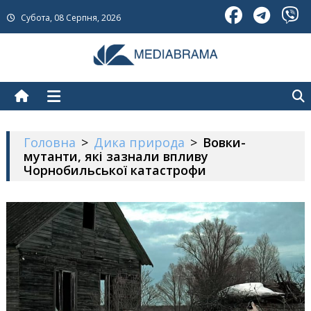
Skip
Субота, 08 Серпня, 2026
to
content
МедіаБрама
Новини про Україну
Головна
>
Дика природа
>
Вовки-
мутанти, які зазнали впливу
Чорнобильської катастрофи