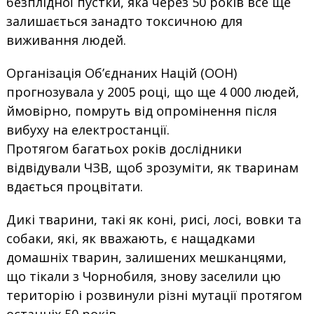
безплідної пустки, яка через 50 років все ще
залишається занадто токсичною для
виживання людей.
Організація Об’єднаних Націй (ООН)
прогнозувала у 2005 році, що ще 4 000 людей,
ймовірно, помруть від опромінення після
вибуху на електростанції.
Протягом багатьох років дослідники
відвідували ЧЗВ, щоб зрозуміти, як тваринам
вдається процвітати.
Дикі тварини, такі як коні, рисі, лосі, вовки та
собаки, які, як вважають, є нащадками
домашніх тварин, залишених мешканцями,
що тікали з Чорнобиля, знову заселили цю
територію і розвинули різні мутації протягом
останніх 50 років.