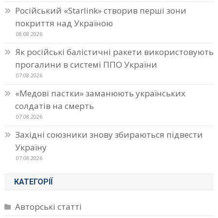
Російський «Starlink» створив перші зони
покриття над Україною
08.08.2026
Як російські балістичні ракети використовують
прогалини в системі ППО України
07.08.2026
«Медові пастки» заманюють українських
солдатів на смерть
07.08.2026
Західні союзники знову збираються підвести
Україну
07.08.2026
КАТЕГОРІЇ
Авторські статті