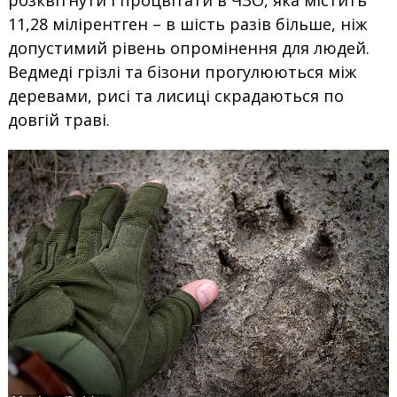
розквітнути і процвітати в ЧЗО, яка містить
11,28 мілірентген – в шість разів більше, ніж
допустимий рівень опромінення для людей.
Ведмеді грізлі та бізони прогулюються між
деревами, рисі та лисиці скрадаються по
довгій траві.