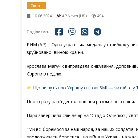
Спорт
10.06.2024
AP News (US)
494
Поділитись:
РИМ (AP) – Одна українська медаль у стрибках у ви
зруйнованої війною країни.
Ярослава Магучіх виправдала очікування, доповнивш
Європи в неділю.
Що пишуть про Україну світові ЗМІ — читайте у 
Цього разу на п’єдестал пошани разом з нею підняла
Пара завершила свій вечір на “Стадіо Олімпіко”, свя
“Ми всі боремося за наш народ, за наших солдатів. 
продовжувати боротися, що війна в Україні, на жаль,