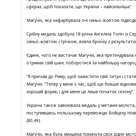
сферах, щоб показати, що Україна – найсильніша”.
Магучіх, яка нафарбувала очі синьо-жовтою підводко
Срібну медаль здобула 18-річна Ангеліна Топіч із Се
синьо-жовтою стрічкою, взяла бронзу з результатом
Єдине, чого не вистачає Магучіх, яка претендувала н
отримає свій шанс поборотися за найбільшу нагороду
“Я приїхав до Риму, щоб захистити свій титул і стат
Магучіх. “Тепер у мене є час, щоб ще більше віднов
хорошій формі, і для мене це лише початок сезону”.
Україна також завоювала медаль у метанні молота,
поступившись польському переможцю Войцеху Новиц
(80,49).
Магучіх, яка була змушена покинути своє рідне міст