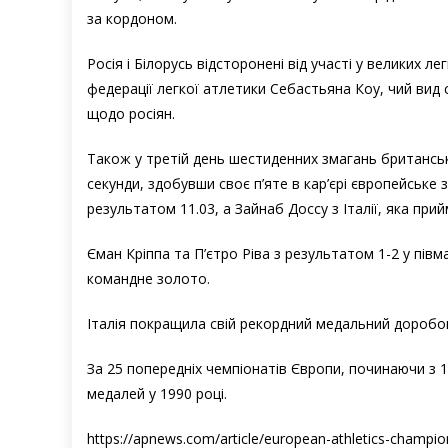
за кордоном.
Росія і Білорусь відсторонені від участі у великих 
федерації легкої атлетики Себастьяна Коу, чий вид 
щодо росіян.
Також у третій день шестиденних змагань британськ
секунди, здобувши своє п’яте в кар’єрі європейське 
результатом 11.03, а Зайнаб Доссу з Італії, яка пр
Єман Кріппа та П’єтро Ріва з результатом 1-2 у півм
командне золото.
Італія покращила свій рекордний медальний доробо
За 25 попередніх чемпіонатів Європи, починаючи з 1
медалей у 1990 році.
https://apnews.com/article/european-athletics-cham