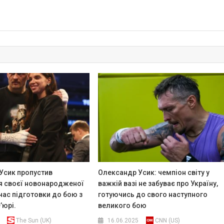
Усик пропустив
Олександр Усик: чемпіон світу у
 своєї новонародженої
важкій вазі не забуває про Україну,
час підготовки до бою з
готуючись до свого наступного
’юрі.
великого бою
The Sun (UK)
16.06.2025
CNN (US)