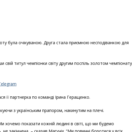
соту була очікуваною. Друга стала приємною несподіванкою для
и свій титул чемпіонки світу другим поспіль золотом чемпіонату
Telegram
ся її партнерка по команді Ірина Геращенко.
ткуючи з українським прапором, накинутим на плечі.
Ми хочемо показати кожній людині в світі, що ми будемо
 не закінчена, – сказав Магучіх. “Ми повинні боротися у всіх