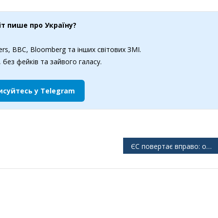
іт пише про Україну?
rs, BBC, Bloomberg та інших світових ЗМІ.
 без фейків та зайвого галасу.
исуйтесь у Telegram
ЄС повертає вправо: опитування свідчать про перемогу популістів на виборах