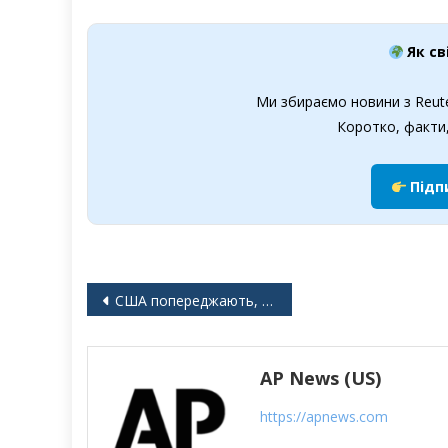
Як св
Ми збираємо новини з Reute
Коротко, факти,
Підп
Навігація
США попереджають, що їхні громадяни з подвійним громадянством застрягнуть в Україні під час мобілізації
записів
AP News (US)
https://apnews.com