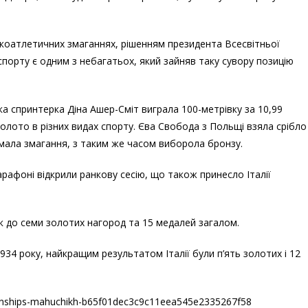
легкоатлетичних змаганнях, рішенням президента Всесвітньої
спорту є одним з небагатьох, який зайняв таку сувору позицію
а спринтерка Діна Ашер-Сміт виграла 100-метрівку за 10,99
золото в різних видах спорту. Єва Свобода з Польщі взяла срібло
иймала змагання, з таким же часом виборола бронзу.
арафоні відкрили ранкову сесію, що також принесло Італії
к до семи золотих нагород та 15 медалей загалом.
934 року, найкращим результатом Італії були п’ять золотих і 12
pionships-mahuchikh-b65f01dec3c9c11eea545e2335267f58