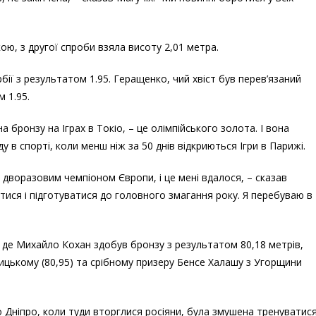
ю, з другої спроби взяла висоту 2,01 метра.
рбії з результатом 1.95. Геращенко, чий хвіст був перев’язаний
 1.95.
а бронзу на Іграх в Токіо, – це олімпійського золота. І вона
 в спорті, коли менш ніж за 50 днів відкриються Ігри в Парижі.
и дворазовим чемпіоном Європи, і це мені вдалося, – сказав
итися і підготуватися до головного змагання року. Я перебуваю в
 де Михайло Кохан здобув бронзу з результатом 80,18 метрів,
ькому (80,95) та срібному призеру Бенсе Халашу з Угорщини
о Дніпро, коли туди вторглися росіяни, була змушена тренуватис