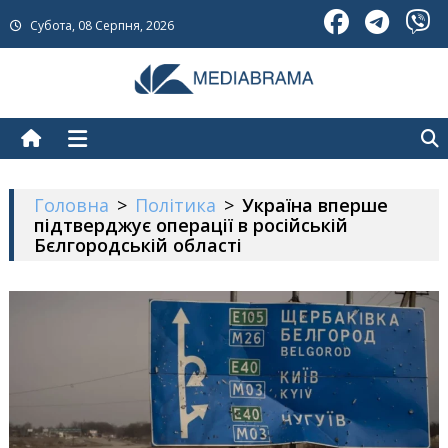
Skip
Субота, 08 Серпня, 2026
to
content
МедіаБрама
Новини про Україну
Головна
>
Політика
>
Україна вперше
підтверджує операції в російській
Бєлгородській області