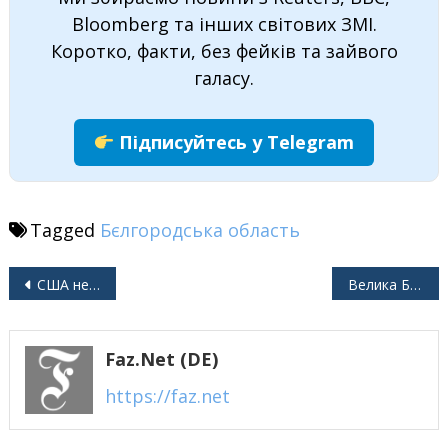
Bloomberg та інших світових ЗМІ.
Коротко, факти, без фейків та зайвого
галасу.
Підписуйтесь у Telegram
Tagged
Бєлгородська область
Навігація
США не вводять тарифи для росії через переговори щодо України
Велика Британія виявила у своїх водах російські шпигунські датчики
записів
Faz.net (DE)
https://faz.net