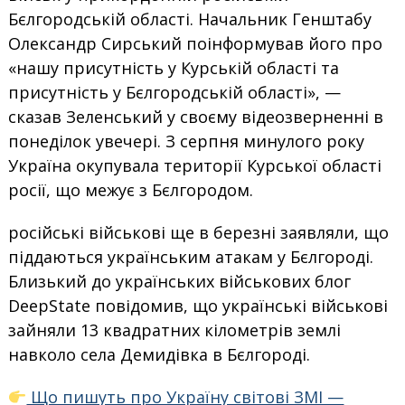
Бєлгородській області. Начальник Генштабу
Олександр Сирський поінформував його про
«нашу присутність у Курській області та
присутність у Бєлгородській області», —
сказав Зеленський у своєму відеозверненні в
понеділок увечері. З серпня минулого року
Україна окупувала території Курської області
росії, що межує з Бєлгородом.
російські військові ще в березні заявляли, що
піддаються українським атакам у Бєлгороді.
Близький до українських військових блог
DeepState повідомив, що українські військові
зайняли 13 квадратних кілометрів землі
навколо села Демидівка в Бєлгороді.
Що пишуть про Україну світові ЗМІ —