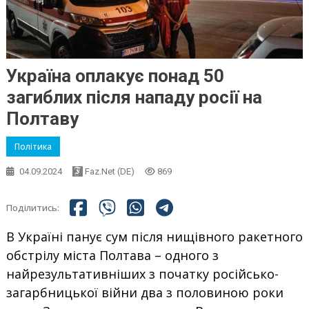
Україна оплакує понад 50
загиблих після нападу росії на
Полтаву
Політика
04.09.2024
Faz.net (DE)
869
Поділитись:
В Україні панує сум після нищівного ракетного
обстрілу міста Полтава – одного з
найрезультативніших з початку російсько-
загарбницької війни два з половиною роки