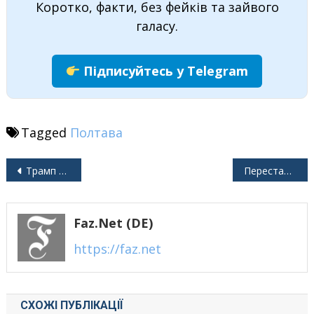
Коротко, факти, без фейків та зайвого
галасу.
Підписуйтесь у Telegram
Tagged
Полтава
Навігація
Трамп гарантує припинення війни в Україні, але не розкриває план
Перестановки в уряді в Києві
записів
Faz.net (DE)
https://faz.net
СХОЖІ ПУБЛІКАЦІЇ