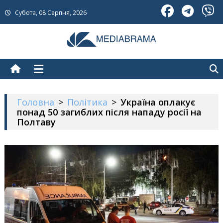
Skip
Субота, 08 Серпня, 2026
to
content
МедіаБрама
Новини про Україну
Головна
>
Політика
>
Україна оплакує
понад 50 загиблих після нападу росії на
Полтаву