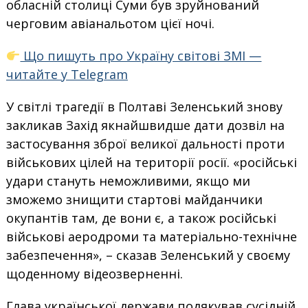
обласній столиці Суми був зруйнований
черговим авіанальотом цієї ночі.
Що пишуть про Україну світові ЗМІ —
читайте у Telegram
У світлі трагедії в Полтаві Зеленський знову
закликав Захід якнайшвидше дати дозвіл на
застосування зброї великої дальності проти
військових цілей на території росії. «російські
удари стануть неможливими, якщо ми
зможемо знищити стартові майданчики
окупантів там, де вони є, а також російські
військові аеродроми та матеріально-технічне
забезпечення», – сказав Зеленський у своєму
щоденному відеозверненні.
Глава української держави подякував сусідній