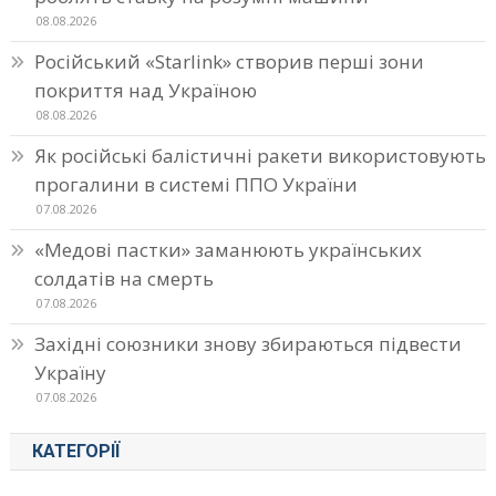
08.08.2026
Російський «Starlink» створив перші зони
покриття над Україною
08.08.2026
Як російські балістичні ракети використовують
прогалини в системі ППО України
07.08.2026
«Медові пастки» заманюють українських
солдатів на смерть
07.08.2026
Західні союзники знову збираються підвести
Україну
07.08.2026
КАТЕГОРІЇ