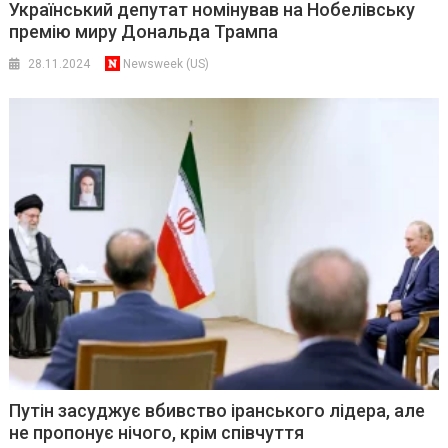
Український депутат номінував на Нобелівську
премію миру Дональда Трампа
28.11.2024
Newsweek (US)
Путін засуджує вбивство іранського лідера, але
не пропонує нічого, крім співчуття