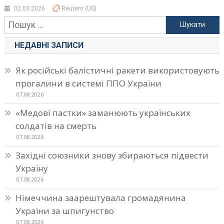
02.03.2026
Reuters (US)
Пошук:
НЕДАВНІ ЗАПИСИ
Як російські балістичні ракети використовують
прогалини в системі ППО України
07.08.2026
«Медові пастки» заманюють українських
солдатів на смерть
07.08.2026
Західні союзники знову збираються підвести
Україну
07.08.2026
Німеччина заарештувала громадянина
України за шпигунство
07.08.2026