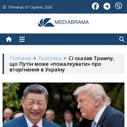
Skip
П’ятниця, 07 Серпня, 2026
to
content
МедіаБрама
Новини про Україну
Головна
>
Політика
>
Сі сказав Трампу,
що Путін може «пожалкувати» про
вторгнення в Україну