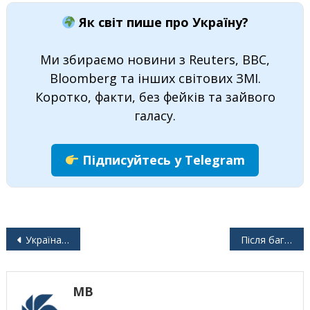
Як світ пише про Україну?
Ми збираємо новини з Reuters, BBC,
Bloomberg та інших світових ЗМІ.
Коротко, факти, без фейків та зайвого
галасу.
Підписуйтесь у Telegram
Навігація
Україна вже стабілізувала ситуацію, тепер черга Європи
Після багатьох років напружених відносин Угорщина та Україна проводять переговори щодо прав угорської меншини
записів
MB