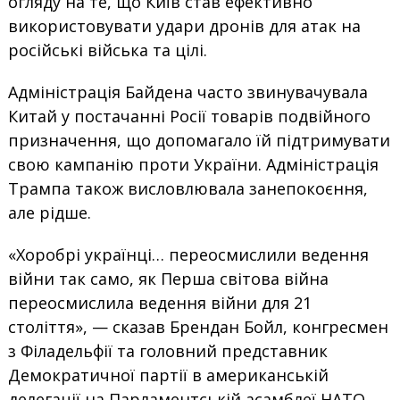
огляду на те, що Київ став ефективно
використовувати удари дронів для атак на
російські війська та цілі.
Адміністрація Байдена часто звинувачувала
Китай у постачанні Росії товарів подвійного
призначення, що допомагало їй підтримувати
свою кампанію проти України. Адміністрація
Трампа також висловлювала занепокоєння,
але рідше.
«Хоробрі українці… переосмислили ведення
війни так само, як Перша світова війна
переосмислила ведення війни для 21
століття», — сказав Брендан Бойл, конгресмен
з Філадельфії та головний представник
Демократичної партії в американській
делегації на Парламентській асамблеї НАТО.