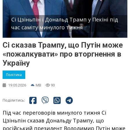
Сі Цзіньпін і Дональд Трамп у Пекіні під
час саміту минулого тижня
Сі сказав Трампу, що Путін може
«пожалкувати» про вторгнення в
Україну
Політика
19.05.2026
MB
93
Поділитись:
Під час переговорів минулого тижня Сі
Цзіньпін сказав Дональду Трампу, що
російський президент Володимир Путін може