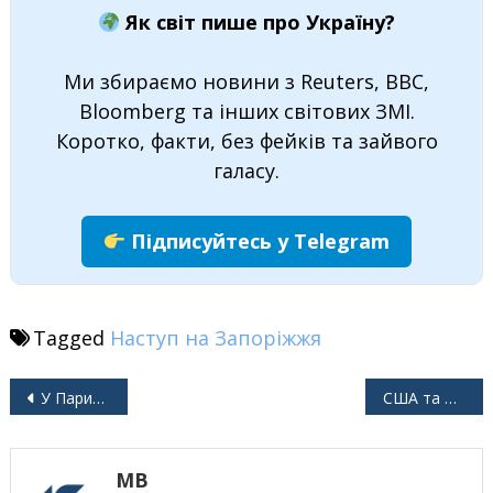
Як світ пише про Україну?
Ми збираємо новини з Reuters, BBC,
Bloomberg та інших світових ЗМІ.
Коротко, факти, без фейків та зайвого
галасу.
Підписуйтесь у Telegram
Tagged
Наступ на Запоріжжя
Навігація
У Парижі розпочалися переговори щодо України
США та Україна підписали меморандум про взаєморозуміння щодо угоди про копалини
записів
MB