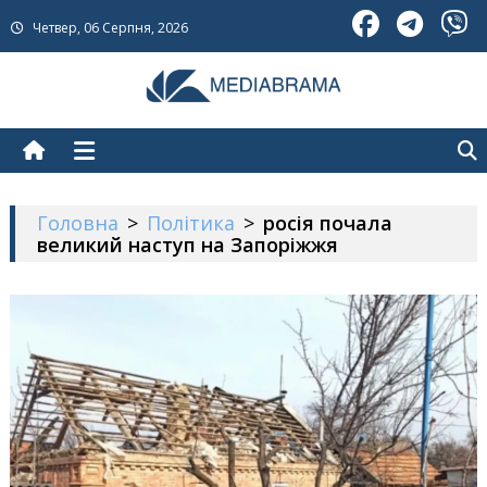
Skip
Четвер, 06 Серпня, 2026
to
content
МедіаБрама
Новини про Україну
Головна
>
Політика
>
росія почала
великий наступ на Запоріжжя