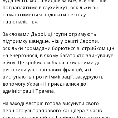
Будапешті. «ЄС, швидше за все, все частіше
потраплятиме в глухий кут, оскільки він
намагатиметься подолати незгоду
націоналістів».
За словами Дьорі, ці групи отримують
підтримку швидше, ніж у решті Європи,
оскільки громадяни борються зі стрибком цін
на енергоносії, в якому багато хто звинувачує
війну. Це зробило їх більш схильними до
риторики ультраправих фракцій, які
виступають проти імміграції, засуджують
допомогу Україні і приєдналися до
адміністрації Трампа.
На заході Австрія готова висунути свого
першого ультраправого канцлера з часів
Другої світової війни. Герберт Кікл чітко дав