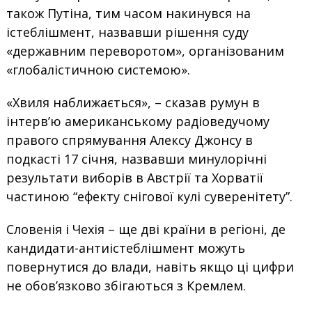
також Путіна, тим часом накинувся на
істеблішмент, назвавши рішення суду
«державним переворотом», організованим
«глобалістичною системою».
«Хвиля наближається», – сказав румун в
інтерв’ю американському радіоведучому
правого спрямування Алексу Джонсу в
подкасті 17 січня, назвавши минулорічні
результати виборів в Австрії та Хорватії
частиною “ефекту снігової кулі суверенітету”.
Словенія і Чехія – ще дві країни в регіоні, де
кандидати-антиістеблішмент можуть
повернутися до влади, навіть якщо ці цифри
не обов’язково збігаються з Кремлем.