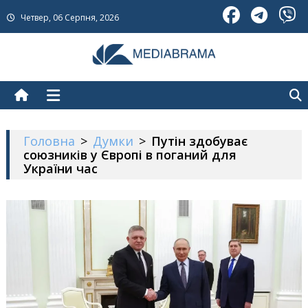
Skip
Четвер, 06 Серпня, 2026
to
content
МедіаБрама
Новини про Україну
Головна
>
Думки
>
Путін здобуває
союзників у Європі в поганий для
України час