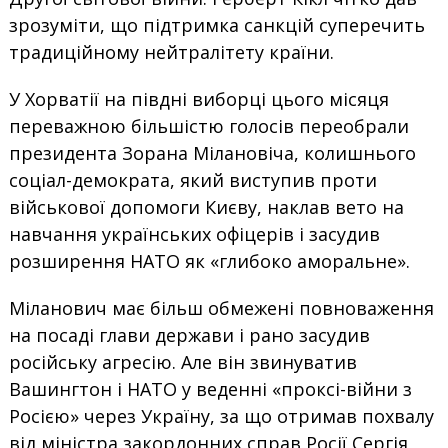
зрозуміти, що підтримка санкцій суперечить
традиційному нейтралітету країни.
У Хорватії на півдні виборці цього місяця
переважною більшістю голосів переобрали
президента Зорана Мілановіча, колишнього
соціал-демократа, який виступив проти
військової допомоги Києву, наклав вето на
навчання українських офіцерів і засудив
розширення НАТО як «глибоко аморальне».
Міланович має більш обмежені повноваження
на посаді глави держави і рано засудив
російську агресію. Але він звинуватив
Вашингтон і НАТО у веденні «проксі-війни з
Росією» через Україну, за що отримав похвалу
від міністра закордонних справ Росії Сергія