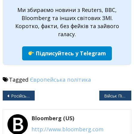
Ми збираємо новини з Reuters, BBC,
Bloomberg та інших світових ЗМІ.
Коротко, факти, без фейків та зайвого
галасу.
Підписуйтесь у Telegram
Tagged
Європейська політика
Навігація
Російський безпілотник завдав удару по житловому будинку в Україні, загинули четверо
Військ Північної Кореї більше не видно на лінії фронту, де вони воюють з Україною
записів
Bloomberg (US)
http://www.bloomberg.com