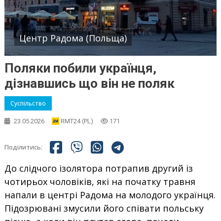
Центр Радома (Польща)
Поляки побили українця,
дізнавшись що він не поляк
Суспільство
23.05.2026
RMT24 (PL)
171
Поділитись:
До слідчого ізолятора потрапив другий із
чотирьох чоловіків, які на початку травня
напали в центрі Радома на молодого українця.
Підозрювані змусили його співати польську