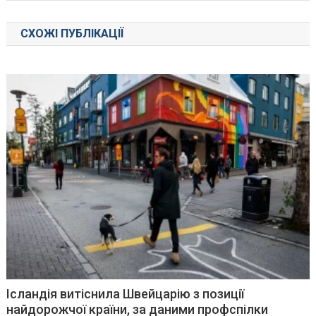
СХОЖІ ПУБЛІКАЦІЇ
Ісландія витіснила Швейцарію з позиції
найдорожчої країни, за даними профспілки