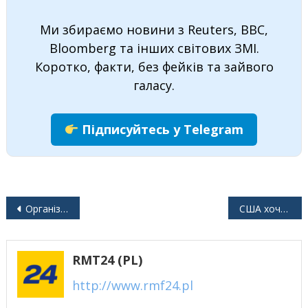
Ми збираємо новини з Reuters, BBC,
Bloomberg та інших світових ЗМІ.
Коротко, факти, без фейків та зайвого
галасу.
Підписуйтесь у Telegram
Навігація
Організація критикує план Фінляндії з впровадження регламенту ЄС про відновлення природи
США хочуть, щоб Україна допомогла пом’якшити обмеження на білоруський калій
записів
RMT24 (PL)
http://www.rmf24.pl