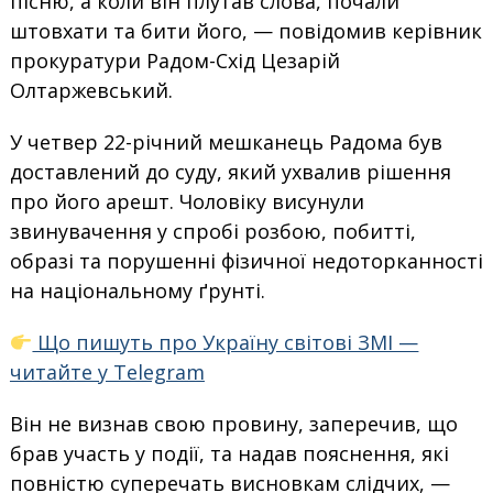
пісню, а коли він плутав слова, почали
штовхати та бити його, — повідомив керівник
прокуратури Радом-Схід Цезарій
Олтаржевський.
У четвер 22-річний мешканець Радома був
доставлений до суду, який ухвалив рішення
про його арешт. Чоловіку висунули
звинувачення у спробі розбою, побитті,
образі та порушенні фізичної недоторканності
на національному ґрунті.
Що пишуть про Україну світові ЗМІ —
читайте у Telegram
Він не визнав свою провину, заперечив, що
брав участь у події, та надав пояснення, які
повністю суперечать висновкам слідчих, —