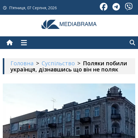
Skip
П’ятниця, 07 Серпня, 2026
to
content
МедіаБрама
Новини про Україну
Головна
>
Суспільство
>
Поляки побили
українця, дізнавшись що він не поляк