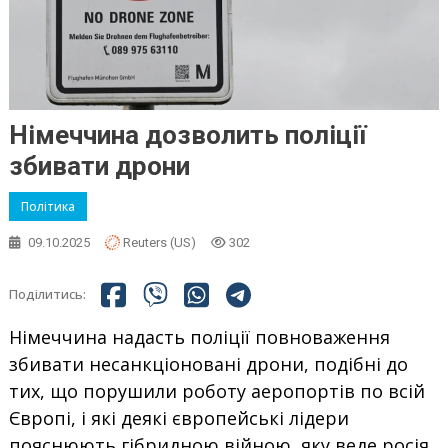
Німеччина дозволить поліції
збивати дрони
Політика
09.10.2025
Reuters (US)
302
Поділитись:
Німеччина надасть поліції повноваження
збивати несанкціоновані дрони, подібні до
тих, що порушили роботу аеропортів по всій
Європі, і які деякі європейські лідери
пояснюють гібридною війною, яку веде росія.