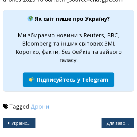
Як світ пише про Україну?
Ми збираємо новини з Reuters, BBC,
Bloomberg та інших світових ЗМІ.
Коротко, факти, без фейків та зайвого
галасу.
Підписуйтесь у Telegram
Tagged
Дрони
Навігація
Українські війська повернули собі місто поблизу Покровська
Для завоювання Сходу України путіну треба буде поховати мільйон своїх людей
записів