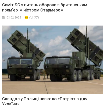
Саміт ЄС з питань оборони з британським
прем’єр-міністром Стармером
03.02.2025
Vol (AT)
Скандал у Польщі навколо «Патріотів для
України»