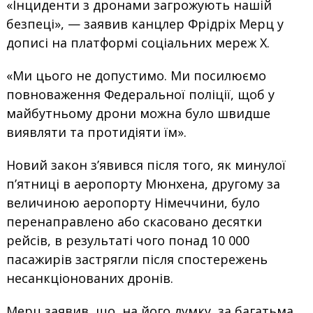
«Інциденти з дронами загрожують нашій
безпеці», — заявив канцлер Фрідріх Мерц у
дописі на платформі соціальних мереж X.
«Ми цього не допустимо. Ми посилюємо
повноваження Федеральної поліції, щоб у
майбутньому дрони можна було швидше
виявляти та протидіяти їм».
Новий закон з’явився після того, як минулої
п’ятниці в аеропорту Мюнхена, другому за
величиною аеропорту Німеччини, було
перенаправлено або скасовано десятки
рейсів, в результаті чого понад 10 000
пасажирів застрягли після спостережень
несанкціонованих дронів.
Мерц заявив, що, на його думку, за багатьма