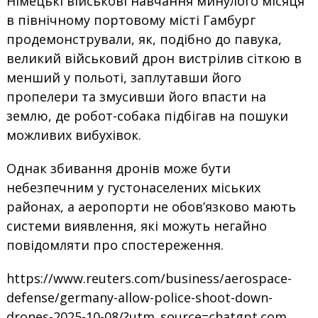
Німецькі військові навчання минулого місяця
в північному портовому місті Гамбург
продемонстрували, як, подібно до павука,
великий військовий дрон вистрілив сіткою в
менший у польоті, заплутавши його
пропелери та змусивши його впасти на
землю, де робот-собака підбігав на пошуки
можливих вибухівок.
Однак збивання дронів може бути
небезпечним у густонаселених міських
районах, а аеропорти не обов’язково мають
системи виявлення, які можуть негайно
повідомляти про спостереження.
https://www.reuters.com/business/aerospace-
defense/germany-allow-police-shoot-down-
drones-2025-10-08/?utm_source=chatgpt.com