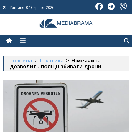
Skip
П’ятниця, 07 Серпня, 2026
to
content
МедіаБрама
Новини про Україну
Головна
>
Політика
>
Німеччина
дозволить поліції збивати дрони