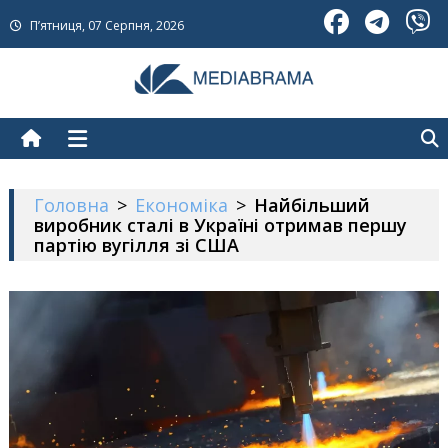
Skip
П’ятниця, 07 Серпня, 2026
to
content
МедіаБрама
Новини про Україну
Головна
>
Економіка
>
Найбільший
виробник сталі в Україні отримав першу
партію вугілля зі США