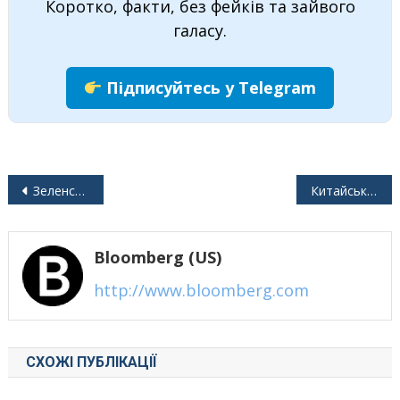
Коротко, факти, без фейків та зайвого
галасу.
Підписуйтесь у Telegram
Навігація
Зеленський заявив про захоплення в полон громадян Китаю, які воювали на боці Росії в Україні
Китайські військові потрапили в полон в Україні. Є реакція США
записів
Bloomberg (US)
http://www.bloomberg.com
СХОЖІ ПУБЛІКАЦІЇ