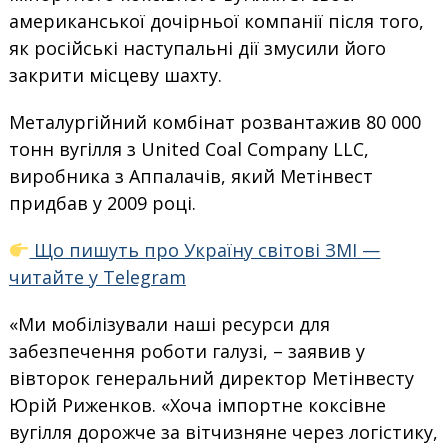
американської дочірньої компанії після того,
як російські наступальні дії змусили його
закрити місцеву шахту.
Металургійний комбінат розвантажив 80 000
тонн вугілля з United Coal Company LLC,
виробника з Аппалачів, який Метінвест
придбав у 2009 році.
Що пишуть про Україну світові ЗМІ —
читайте у Telegram
«Ми мобілізували наші ресурси для
забезпечення роботи галузі, – заявив у
вівторок генеральний директор Метінвесту
Юрій Риженков. «Хоча імпортне коксівне
вугілля дорожче за вітчизняне через логістику,