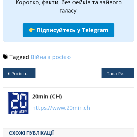
Коротко, факти, без фейків та зайвого
галасу.
Підписуйтесь у Telegram
Tagged
Війна з росією
Навігація
Росія повинна відшкодувати Україні збитки
Папа Римський осоромився порадами Україні
записів
20min (CH)
https://www.20min.ch
СХОЖІ ПУБЛІКАЦІЇ