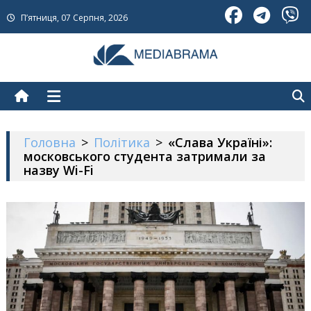
Skip
П’ятниця, 07 Серпня, 2026
to
content
МедіаБрама
Новини про Україну
Головна
>
Політика
>
«Слава Україні»:
московського студента затримали за
назву Wi-Fi