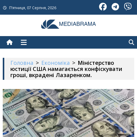
Skip
П’ятниця, 07 Серпня, 2026
to
content
МедіаБрама
Новини про Україну
Головна
>
Економіка
>
Міністерство
юстиції США намагається конфіскувати
гроші, вкрадені Лазаренком.