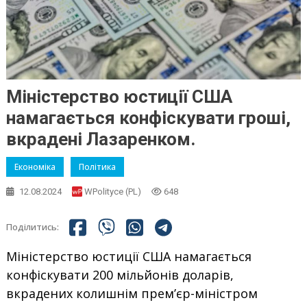
Міністерство юстиції США
намагається конфіскувати гроші,
вкрадені Лазаренком.
Економіка
Політика
12.08.2024
WPolityce (PL)
648
Поділитись:
Міністерство юстиції США намагається
конфіскувати 200 мільйонів доларів,
вкрадених колишнім прем’єр-міністром