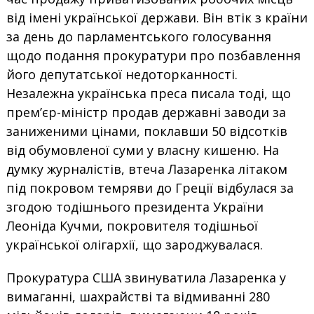
від імені української держави. Він втік з країни
за день до парламентського голосування
щодо подання прокуратури про позбавлення
його депутатської недоторканності.
Незалежна українська преса писала тоді, що
прем’єр-міністр продав державні заводи за
заниженими цінами, поклавши 50 відсотків
від обумовленої суми у власну кишеню. На
думку журналістів, втеча Лазаренка літаком
під покровом темряви до Греції відбулася за
згодою тодішнього президента України
Леоніда Кучми, покровителя тодішньої
української олігархії, що зароджувалася.
Прокуратура США звинуватила Лазаренка у
вимаганні, шахрайстві та відмиванні 280