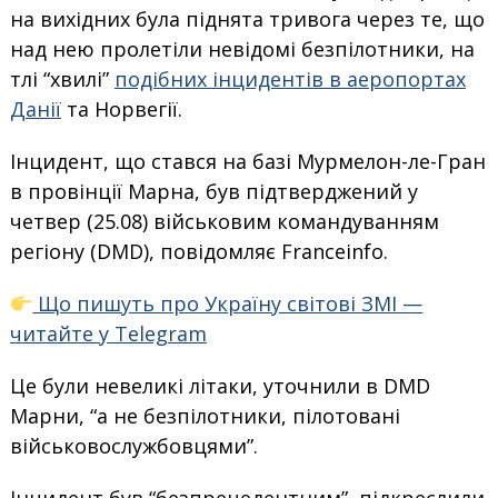
на вихідних була піднята тривога через те, що
над нею пролетіли невідомі безпілотники, на
тлі “хвилі”
подібних інцидентів в аеропортах
Данії
та Норвегії.
Інцидент, що стався на базі Мурмелон-ле-Гран
в провінції Марна, був підтверджений у
четвер (25.08) військовим командуванням
регіону (DMD), повідомляє Franceinfo.
Що пишуть про Україну світові ЗМІ —
читайте у Telegram
Це були невеликі літаки, уточнили в DMD
Марни, “а не безпілотники, пілотовані
військовослужбовцями”.