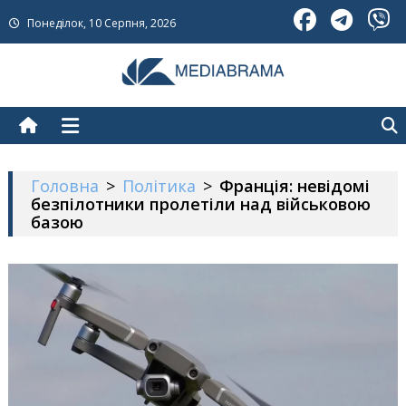
Skip
Понеділок, 10 Серпня, 2026
to
content
МедіаБрама
Новини про Україну
Головна
>
Політика
>
Франція: невідомі
безпілотники пролетіли над військовою
базою