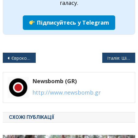
галасу.
Підписуйтесь у Telegram
Навігація
Єврокомісія “залишить двері відкритими” для заборони соціальних мереж
Італія: Шість нафтових компаній оштрафовано на €1 млрд за “картель” на ринку пального
записів
Newsbomb (GR)
http://www.newsbomb.gr
СХОЖІ ПУБЛІКАЦІЇ