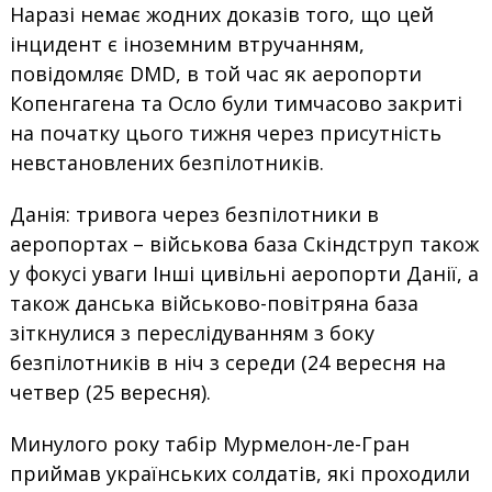
Наразі немає жодних доказів того, що цей
інцидент є іноземним втручанням,
повідомляє DMD, в той час як аеропорти
Копенгагена та Осло були тимчасово закриті
на початку цього тижня через присутність
невстановлених безпілотників.
Данія: тривога через безпілотники в
аеропортах – військова база Скіндструп також
у фокусі уваги Інші цивільні аеропорти Данії, а
також данська військово-повітряна база
зіткнулися з переслідуванням з боку
безпілотників в ніч з середи (24 вересня на
четвер (25 вересня).
Минулого року табір Мурмелон-ле-Гран
приймав українських солдатів, які проходили