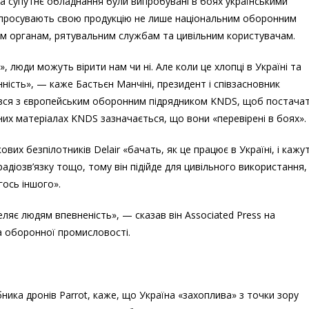
та супутнє обладнання були випробувані в боях українськими
и просувають свою продукцію не лише національним оборонним
им органам, рятувальним службам та цивільним користувачам.
люди можуть вірити нам чи ні. Але коли це хлопці в Україні та
нність», — каже Бастьєн Манчіні, президент і співзасновник
нався з європейським оборонним підрядником KNDS, щоб постача
них матеріалах KNDS зазначається, що вони «перевірені в боях».
ових безпілотників Delair «бачать, як це працює в Україні, і кажу
и радіозв’язку тощо, тому він підійде для цивільного використання,
гось іншого».
ляє людям впевненість», — сказав він Associated Press на
та оборонної промисловості.
бника дронів Parrot, каже, що Україна «захоплива» з точки зору