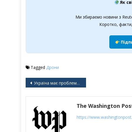
Як св
Ми збираємо новини з Reute
Коротко, факти,
Підп
Tagged
Дрони
Навігація
Україна має проблему, про яку ніхто не говорить — молоді жінки масово виїжджають
записів
The Washington Post
https://www.washingtonpos