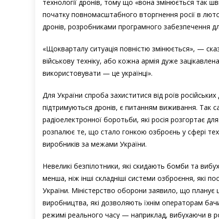
технології дронів, тому що «вона змінюється так шви
початку повномасштабного вторгнення росії в люто
дронів, розробниками програмного забезпечення дл
«Щокварталу ситуація повністю змінюється», — сказа
військову техніку, або кожна армія дуже зацікавлена ​
використовувати — це українці».
Для України спроба захиститися від роїв російських д
підтримуються дронів, є питанням виживання. Так са
радіоелектронної боротьби, які росія розгортає для
розпалює те, що стало гонкою озброєнь у сфері тех
виробників за межами України.
Невеликі безпілотники, які скидають бомби та вибу
менша, ніж інші складніші системи озброєння, які 
України. Міністерство оборони заявило, що планує ц
виробництва, які дозволяють їхнім операторам бач
режимі реального часу — наприклад, вибухаючи в р