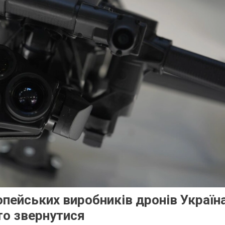
ропейських виробників дронів Україн
то звернутися