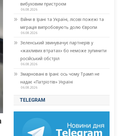
вибуховим пристроєм
06.08.2026
Війни в Ірані та Україні, лісові пожежі та
міграція випробовують долю Європи
06.08.2026
Зеленський звинувачує партнерів у
«жахливих втратах» бо неможе зупинити
російський обстріл
06.08.2026
Змарновані в Ірані: ось чому Трамп не
надає «Патріотів» Україні
06.08.2026
TELEGRAM
а