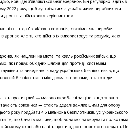
дко, нові ідеї з’являються безперервно». Він регулярно їздить з
му 2022 року, щоб зустрічатися з українськими виробниками
я дронів та військовим керівництвом.
в він в інтерв’ю. «Кожна компанія, скажімо, яка виробляє
​в дронах. Але ті, хто дійсно їх використовує та розуміє, як їх
ронів, які націлені на міста, та хвиль російських військ, що
мо, як і пошук обхідних шляхів для протидії системам
 глушіння та виведення з ладу українських безпілотників, що
нологій безпілотників між двома сторонами, а також для
хають проти цілей — масово вироблені за ціною, що значно
постачають союзники — стають дедалі важливішими для опору
ього року придбати 4,5 мільйона безпілотників, усі українського
ити те, що бачать машини, щоб вони могли керувати польотами
осійському окопі або навіть проти одного ворожого солдата. Це