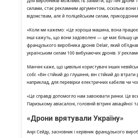
Для виробників можливість заявити, що їхні дрони 
силами, стає рекламним аргументом, оскільки вон
відомствам, але й поліцейським силам, прикордонн
«Коли ми кажемо: «Це хороша машина, вона працює», 
інші кажуть, що вони задоволені — це має більшу ці
французького виробника дронів Delair, який об’єд
українським силам 100 вибухаючих дронів. У реклам
Манчіні каже, що цивільні користувачі інших невійськ
собі: «Він стійкий до глушіння, він стійкий до втрат
наприклад, для перевірки електричних кабелів чи чо
«Це справді допомогло нам завоювати ринки. Це все
Паризькому авіасалоні, головній вітрині авіаційної 
«Дрони врятували Україну»
Анрі Сейду, засновник і керівник французького виро