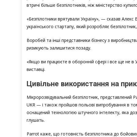
втричі більше безпілотників, ніж міністерство купи
«Безпілотники врятували Україну», — сказав Алекс 
українського стартапу, який розробляє безпілотник,
Воробей та інші представники бізнесу з виробництва
ризикують залишитися позаду.
«Якщо ви працюєте в оборонній сфері і все ще не в 
виставці.
Цивільне використання на прик
Мікророзвідувальний безпілотник, представлений Par
UKR — і також пройшов польові випробування в тому
оснащений технологією штучного інтелекту, яка дозв
глушать.
Parrot каже, що готовність безпілотника до бойови