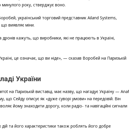
ло минулого року, стверджує воно.
Воробей, український торговий представник Ailand Systems,
 що виявляє міни.
 дронів кажуть, що виробники, які не працюють в Україні,
Україні, це означає, що ви ніде», — сказав Воробей на Паризькій
ладі України
rot на Паризькій виставці, має назву, що нагадує Україну — Anaf
, що Сейду описує як «дуже суворі умови» на передовій. Він
оляє йому знаходити дорогу, коли радіо- та навігаційні сигнали
х дій та його характеристики також роблять його добре