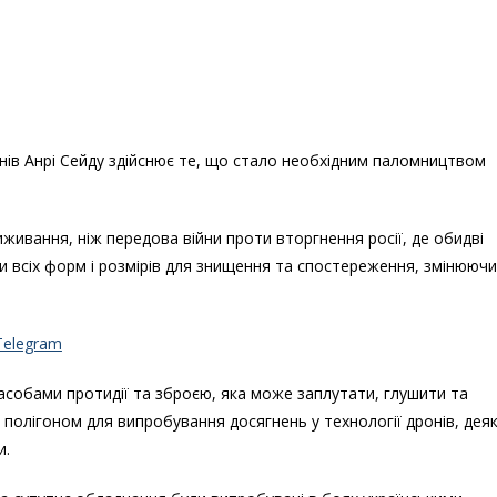
нів Анрі Сейду здійснює те, що стало необхідним паломництвом
иживання, ніж передова війни проти вторгнення росії, де обидві
и всіх форм і розмірів для знищення та спостереження, змінюючи
Telegram
асобами протидії та зброєю, яка може заплутати, глушити та
полігоном для випробування досягнень у технології дронів, деяк
и.