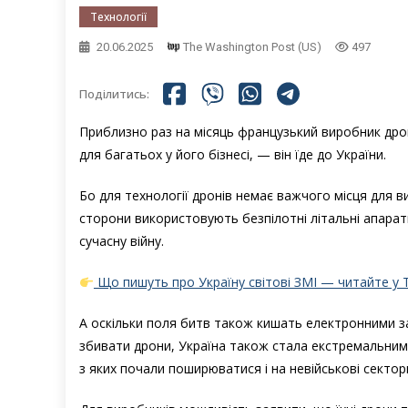
Технології
20.06.2025
The Washington Post (US)
497
Поділитись:
Приблизно раз на місяць французький виробник дро
для багатьох у його бізнесі, — він їде до України.
Бо для технології дронів немає важчого місця для в
сторони використовують безпілотні літальні апарат
сучасну війну.
Що пишуть про Україну світові ЗМІ — читайте у 
А оскільки поля битв також кишать електронними з
збивати дрони, Україна також стала екстремальним 
з яких почали поширюватися і на невійськові сектор