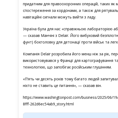
придатним для правоохоронних операцій, таких як м
спостереження за кордонами, а також для рятувальн
навігаційні сигнали можуть вийти з ладу.
Україна була для нас «справжньою лабораторією аб
— сказав Манчіні з Delair. Його вибуховий безпілот
фунт) боєголовку для детонації проти військ та лег
Компанія Delair розробила його менш ніж за рік, пе
використовувався у Франції для картографування та 
технологією, що запобігає російським глушінням.
«П’ять чи десять років тому багато людей запитувал
ніхто не ставить це питання», — сказав він.
https://www.washingtonpost.com/business/2025/06/19/uk
8fff-262d6ec54ab9_story.html