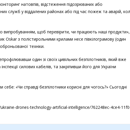
оніторинг натовпів, відстеження підозрюваних або
их служб у віддалених районах або під час пожеж та аварій, ко
о випробуванням, щоб перевірити, чи працюють наші продукти»,
ник Oskar з полістирольними крилами несе півкілограмову (один
коброньованої техніки.
репрофілювавши один зі своїх цивільних безпілотників, який вже
інспекції силових кабелів, та закріпивши його для України
и себе: «Чи справді безпілотники корисні для чогось?» Сьогодні
raine-drones-technology-artificial-intelligence/762248ec-4ce4-11f0