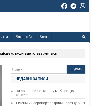
життя
Здоров’я
Блог
 місцем, куди варто звернутися
Пошук:
НЕДАВНІ ЗАПИСИ
Чи розпочне Росія нову мобілізацію?
06.08.2026
Німецький аеропорт закрили через дрон із