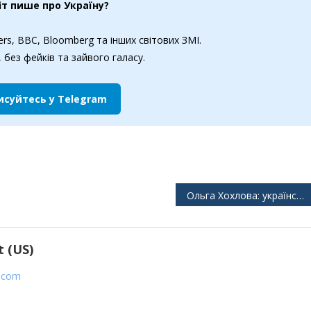
іт пише про Україну?
rs, BBC, Bloomberg та інших світових ЗМІ.
 без фейків та зайвого галасу.
исуйтесь у Telegram
Ольга Хохлова: українська балерина, яка стала першою дружиною Пікассо
 (US)
t.com