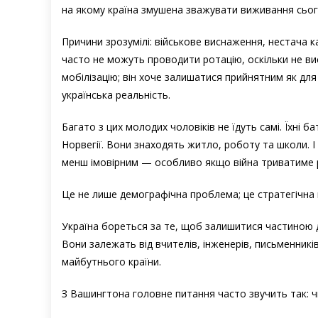
на якому країна змушена зважувати виживання сьог
Причини зрозумілі: військове виснаження, нестача к
часто не можуть проводити ротацію, оскільки не вис
мобілізацію; він хоче залишатися прийнятним як для 
українська реальність.
Багато з цих молодих чоловіків не їдуть самі. Їхні б
Норвегії. Вони знаходять житло, роботу та школи. І
менш імовірним — особливо якщо війна триватиме 
Це не лише демографічна проблема; це стратегічна
Україна бореться за те, щоб залишитися частиною д
Вони залежать від вчителів, інженерів, письменників
майбутнього країни.
З Вашингтона головне питання часто звучить так: ч