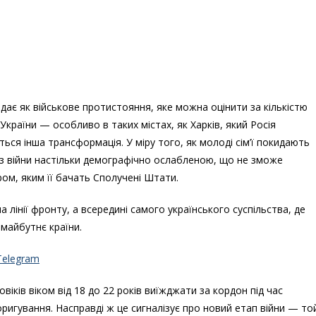
ядає як військове протистояння, яке можна оцінити за кількістю
України — особливо в таких містах, як Харків, який Росія
ся інша трансформація. У міру того, як молоді сім’ї покидають
ти з війни настільки демографічно ослабленою, що не зможе
м, яким її бачать Сполучені Штати.
лінії фронту, а всередині самого українського суспільства, де
 майбутнє країни.
Telegram
іків віком від 18 до 22 років виїжджати за кордон під час
оригування. Насправді ж це сигналізує про новий етап війни — то