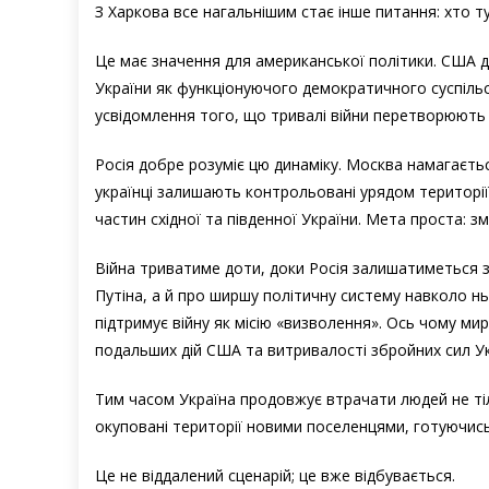
З Харкова все нагальнішим стає інше питання: хто т
Це має значення для американської політики. США д
України як функціонуючого демократичного суспіль
усвідомлення того, що тривалі війни перетворюють 
Росія добре розуміє цю динаміку. Москва намагаєтьс
українці залишають контрольовані урядом території,
частин східної та південної України. Мета проста: 
Війна триватиме доти, доки Росія залишатиметься
Путіна, а й про ширшу політичну систему навколо нь
підтримує війну як місію «визволення». Ось чому мир
подальших дій США та витривалості збройних сил Ук
Тим часом Україна продовжує втрачати людей не тіль
окуповані території новими поселенцями, готуючись
Це не віддалений сценарій; це вже відбувається.