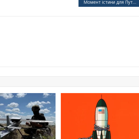
Момент істини для Путіна: або покласти край війні, або прийняти сталінізм