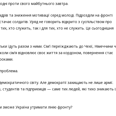
одні проти свого майбутнього завтра.
адрів та зниження мотивації серед молоді. Підрозділи на фронті
тачає солдатів. Уряд не говорить відкрито з суспільством про
тих, хто служить, так і для тих, хто не служить. Це сьогоднішня
атьки їдуть разом з ними. Сім’ї переїжджають до Чехії, Німеччини 
 коли сім’я відновлює своє життя за кордоном, повернення стає
роками.
 проблема.
емократичного світу. Але демократії захищають не лише армії.
, студентів та підприємців — саме тих людей, які тихо зникають і
и зможе Україна утримати лінію фронту?