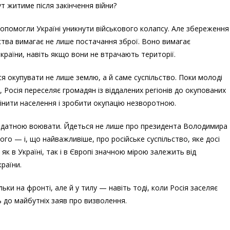
ут житиме після закінчення війни?
опомогли Україні уникнути військового колапсу. Але збереження
ства вимагає не лише постачання зброї. Воно вимагає
країни, навіть якщо вони не втрачають території.
я окупувати не лише землю, а й саме суспільство. Поки молоді
 Росія переселяє громадян із віддалених регіонів до окупованих
змінити населення і зробити окупацію незворотною.
 здатною воювати. Йдеться не лише про президента Володимира
ого — і, що найважливіше, про російське суспільство, яке досі
 як в Україні, так і в Європі значною мірою залежить від
раїни.
ки на фронті, але й у тилу — навіть тоді, коли Росія заселяє
 до майбутніх заяв про визволення.