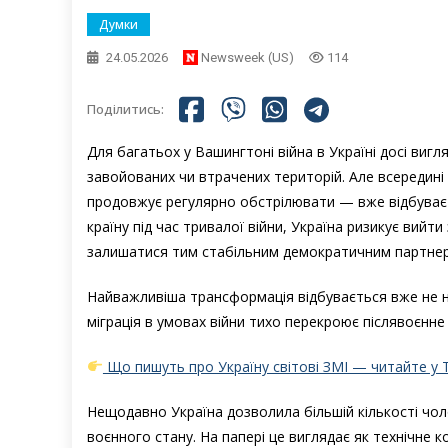
Думки
24.05.2026
Newsweek (US)
114
Поділитись:
Для багатьох у Вашингтоні війна в Україні досі вигл
завойованих чи втрачених територій. Але всередині 
продовжує регулярно обстрілювати — вже відбуваєть
країну під час тривалої війни, Україна ризикує вий
залишатися тим стабільним демократичним партнеро
Найважливіша трансформація відбувається вже не на 
міграція в умовах війни тихо перекроює післявоєнне
Що пишуть про Україну світові ЗМІ — читайте у 
Нещодавно Україна дозволила більшій кількості чолов
воєнного стану. На папері це виглядає як технічне к