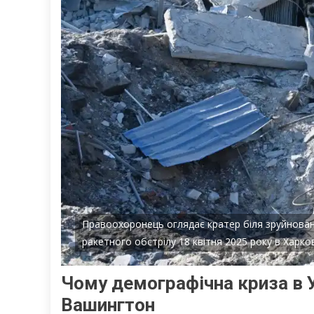
Правоохоронець оглядає кратер біля зруйновано
ракетного обстрілу 18 квітня 2025 року в Харков
Чому демографічна криза в У
Вашингтон