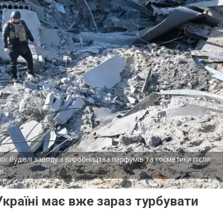
ї будівлі заводу з виробництва парфумів та косметики після
і
країні має вже зараз турбувати