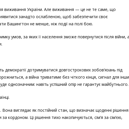
я виживання України. Але виживання — це не те саме, що
о виявитися занадто ослабленою, щоб забезпечити своє
и Вашингтон не менше, ніж події на полі бою.
имку умов, за яких її населення зможе повернутися після війни, 
и.
уть демократії дотримуватися довгострокових зобов’язань під
рожниться, а війна триватиме без чіткого кінця, сигнал для інши
уде однозначним: навіть успішний опір не гарантує майбутнього.
їнці.
. Вона виглядає як постійний стан, що визначає щоденні рішення
за кордоном. Ці рішення тихо накопичуються, сім’я за сім’єю,