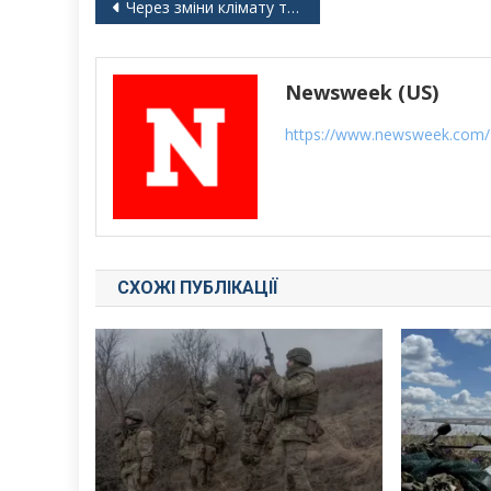
Навігація
Через зміни клімату троянди зацвітають раніше, ніж будь-коли
записів
Newsweek (US)
https://www.newsweek.com/
СХОЖІ ПУБЛІКАЦІЇ