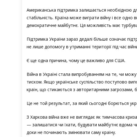
Американська підтримка залишається необхідною дл
стабільність. Країна може виграти війну і все одн
демократичне майбутнє. Ця можливість має турбуват
Підтримка України зараз дедалі більше означає підтр
не лише допомогу в утриманні території під час війн
Є ще одна причина, чому це важливо для США.
Війна в Україні стала випробуванням на те, чи мож
тиском. Якщо українське суспільство поступово випо
країн, що стикаються з авторитарними загрозами, б
Це не той результат, за який сьогодні борються укра
З Харкова війна вже не виглядає як тимчасова криза
— залишатися чи їхати, будувати майбутнє вдома чи 
доки не починають змінювати саму країну.