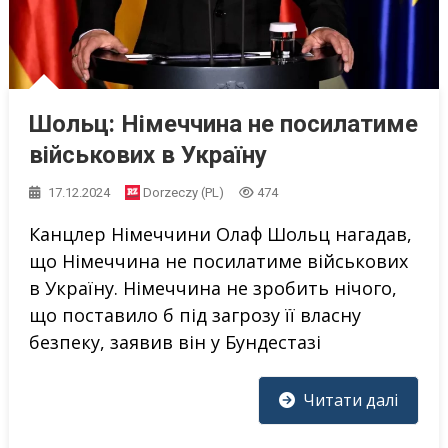
Шольц: Німеччина не посилатиме
військових в Україну
17.12.2024
Dorzeczy (PL)
474
Канцлер Німеччини Олаф Шольц нагадав,
що Німеччина не посилатиме військових
в Україну. Німеччина не зробить нічого,
що поставило б під загрозу її власну
безпеку, заявив він у Бундестазі
Читати далі