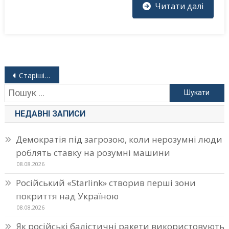
Читати далі
Навігація
Старіші записи
за
Пошук:
записами
НЕДАВНІ ЗАПИСИ
Демократія під загрозою, коли нерозумні люди
роблять ставку на розумні машини
08.08.2026
Російський «Starlink» створив перші зони
покриття над Україною
08.08.2026
Як російські балістичні ракети використовують