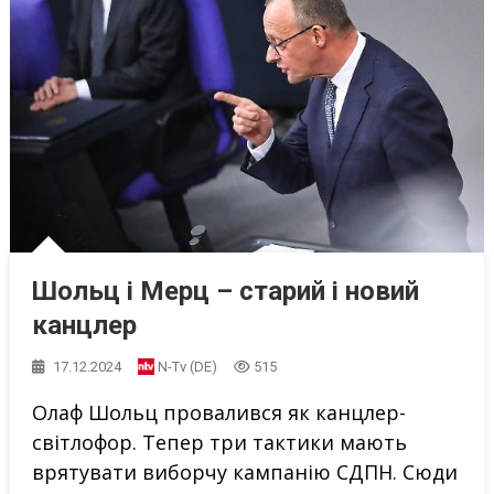
Шольц і Мерц – старий і новий
канцлер
17.12.2024
N-Tv (DE)
515
Олаф Шольц провалився як канцлер-
світлофор. Тепер три тактики мають
врятувати виборчу кампанію СДПН. Сюди