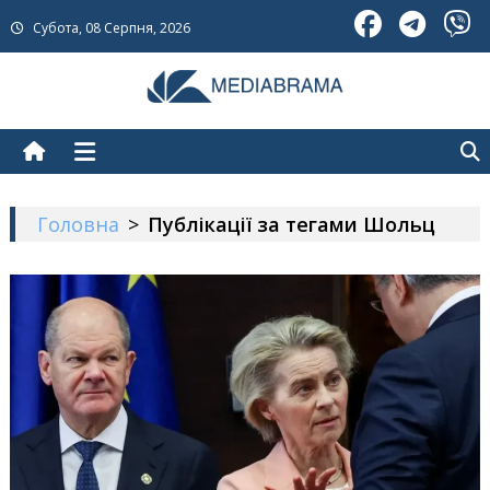
Skip
Субота, 08 Серпня, 2026
to
content
МедіаБрама
Новини про Україну
Головна
>
Публікації за тегами Шольц