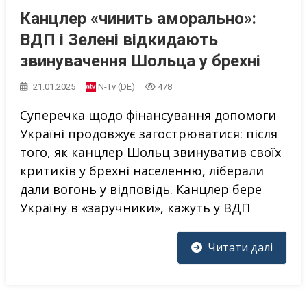
Канцлер «чинить аморально»:
ВДП і Зелені відкидають
звинувачення Шольца у брехні
21.01.2025
N-Tv (DE)
478
Суперечка щодо фінансування допомоги
Україні продовжує загострюватися: після
того, як канцлер Шольц звинуватив своїх
критиків у брехні населенню, ліберали
дали вогонь у відповідь. Канцлер бере
Україну в «заручники», кажуть у ВДП
Читати далі