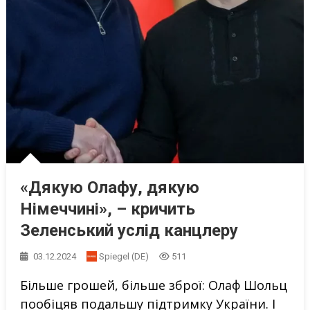
«Дякую Олафу, дякую
Німеччині», – кричить
Зеленський услід канцлеру
03.12.2024
Spiegel (DE)
511
Більше грошей, більше зброї: Олаф Шольц
пообіцяв подальшу підтримку України. І