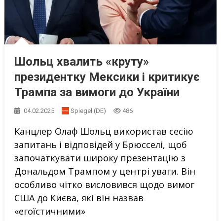
Шольц хвалить «круту»
президентку Мексики і критикує
Трампа за вимоги до України
04.02.2025
Spiegel (DE)
486
Канцлер Олаф Шольц використав сесію
запитань і відповідей у ​​Брюсселі, щоб
започаткувати широку презентацію з
Дональдом Трампом у центрі уваги. Він
особливо чітко висловився щодо вимог
США до Києва, які він назвав
«егоїстичними»