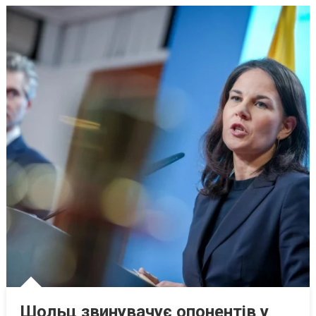
Шольц звинувачує опонентів у