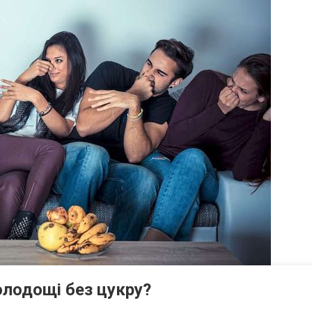
лодощі без цукру?