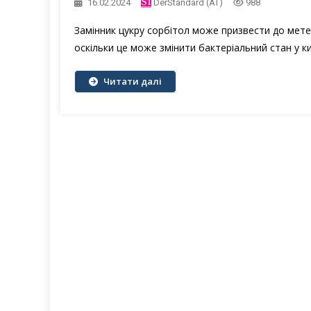
16.02.2024
DerStandard (AT)
988
Замінник цукру сорбітол може призвести до метео
оскільки це може змінити бактеріальний стан у к
Читати далі