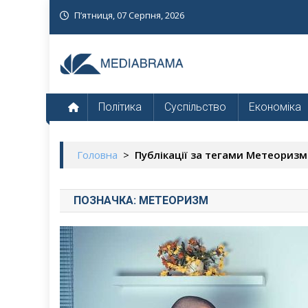
Skip
П’ятниця, 07 Серпня, 2026
to
content
МедіаБрама
Новини про Україну
Політика
Суспільство
Економіка
Головна
>
Публікації за тегами Метеоризм
ПОЗНАЧКА:
МЕТЕОРИЗМ